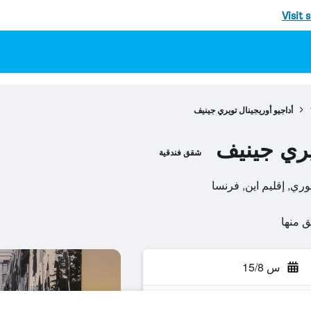
Visit 
أداجيو أوريجينال تويري جينيف
يري جينيف
شقق فندقية
س 15/8