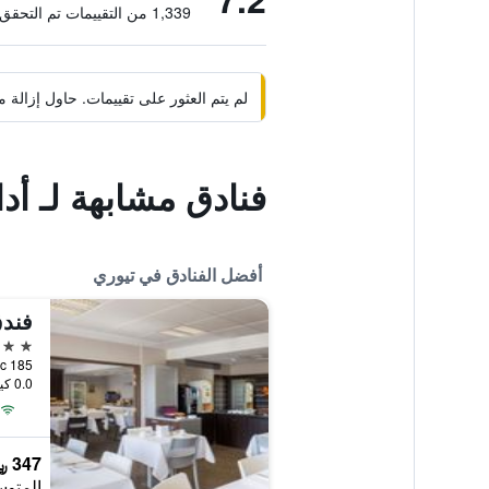
1,339 من التقييمات تم التحقق منها
لم يتم العثور على تقييمات. حاول إزال
فنادق مشابهة لـ أد
أفضل الفنادق في تيوري
4 نجوم
185 Avenue du Mont Blanc, تيوري, إقليم اين, فرنسا
0.0 كيلومتر عن وسط المدينة
347 ﷼
المتوس