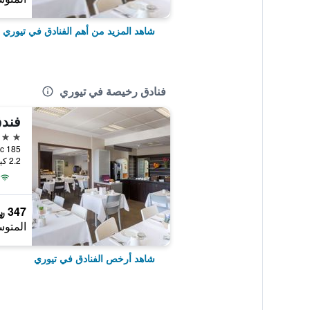
شاهد المزيد من أهم الفنادق في تيوري
فنادق رخيصة في تيوري
4 نجوم
185 Avenue du Mont Blanc, تيوري, إقليم اين, فرنسا
2.2 كيلومتر عن وسط المدينة
347 ﷼
المتوس
شاهد أرخص الفنادق في تيوري