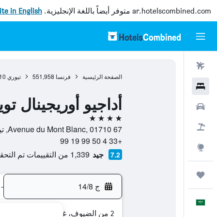
ar.hotelscombined.com
متوفر أيضاً باللغة الإنجليزية.
site in English
رحلات طيران
الصفحة الرئيسية
فرنسا
551,958
تيوري
10
فنادق
أداجيو أوريجينال تو
سيارات
4 نجوم
حزم العروض
67 Avenue du Mont Blanc, 01710, تيوري, إقليم اين, فرنسا
+33 4 50 99 19 99
استكشاف
جيد
1,339 من التقييمات تم التحقق منها
7.2
رحلات
ج 14/8
-
العَرَبِيَّة
2 من الضيوف، غرفة واحدة