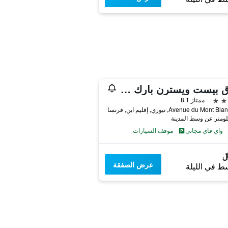
فندق بيست ويسترن بارك جينيف-تويري
ممتاز 8.1
واي فاي مجاني
موقف السيارات
عرض الصفقة
ط في الليلة