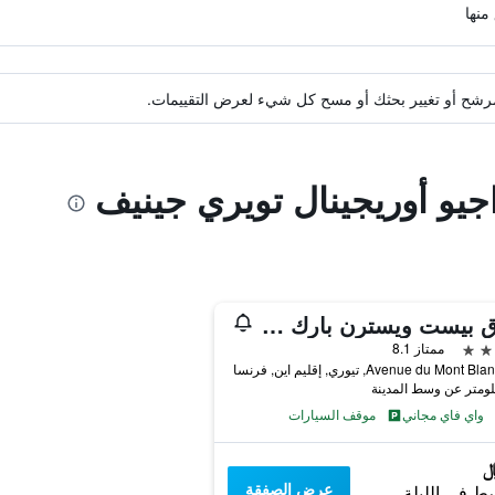
ة مرشح أو تغيير بحثك أو مسح كل شيء لعرض التقييمات.
اجيو أوريجينال تويري جينيف
فندق بيست ويسترن بارك جينيف-تويري
ممتاز 8.1
واي فاي مجاني
موقف السيارات
عرض الصفقة
ط في الليلة