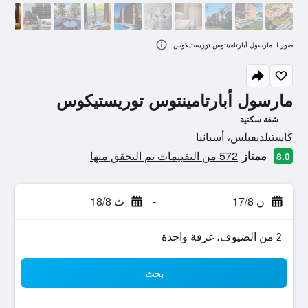
صور لـ مارسول أبارتامينتوس توريستيكوس
مارسول أبارتامينتوس توريستيكوس
شقة سكنية
تقييم فئة 0
كاستيلديفيلس، أسبانيا
ممتاز
572 من التقييمات تم التحقق منها
8.0
ن 17/8
-
ث 18/8
2 من الضيوف، غرفة واحدة
بحث