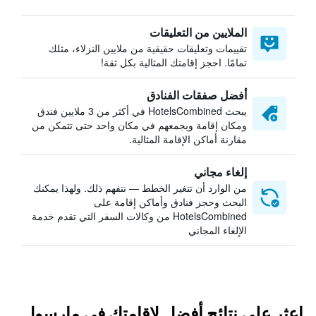
الملايين من التعليقات
تقييمات وتعليقات حقيقية من ملايين النزلاء، مثلك
تمامًا. احجز إقامتك المثالية بكل ثقة!
أفضل صفقات الفنادق
يبحث HotelsCombined في أكثر من 3 ملايين فندق
ومكان إقامة ويجمعهم في مكان واحد حتى تتمكن من
مقارنة أماكن الإقامة المثالية.
إلغاء مجاني
من الوارد أن تتغير الخطط — نتفهم ذلك. ولهذا يمكنك
البحث وحجز فنادق وأماكن إقامة على
HotelsCombined من وكالات السفر التي تقدم خدمة
الإلغاء المجاني
اعثر على نتائج أفضل لإقامتك في مارسول