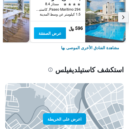
4 نجوم
ممتاز 8.4
Paseo Maritimo 294, كاستيلديفيلس, كاتالونيا, أسبانيا
1.5 كيلومتر عن وسط المدينة
596 ﷼
عرض الصفقة
مشاهدة الفنادق الأخرى الموصى بها
استكشف كاستيلديفيلس
اعرض على الخريطة