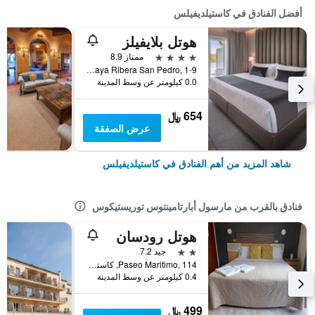
أفضل الفنادق في كاستيلديفيلس
هوتل بلايفيلز
4 نجوم
ممتاز 8.9
Playa Ribera San Pedro, 1-9, كاستيلديفيلس, كاتالونيا, أسبانيا
0.0 كيلومتر عن وسط المدينة
654 ﷼
عرض الصفقة
شاهد المزيد من أهم الفنادق في كاستيلديفيلس
فنادق بالقرب من مارسول أبارتامينتوس توريستيكوس
هوتل رودسان
2 نجمتين
جيد 7.2
Paseo Maritimo, 114, كاستيلديفيلس, كاتالونيا, أسبانيا
0.4 كيلومتر عن وسط المدينة
499 ﷼