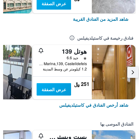
عرض الصفقة
شاهد المزيد من الفنادق القريبة
فنادق رخيصة في كاستيلديفيلس
هوتل 139
نجمة واحدة
جيد 6.6
Paseo De La Marina,139, Castelldefels, كاستيلديفيلس, كاتالونيا, أسبانيا
1.2 كيلومتر عن وسط المدينة
251 ﷼
عرض الصفقة
شاهد أرخص الفنادق في كاستيلديفيلس
الفنادق الموصى بها
بست ويسترن هوتل ميديتيرانيو