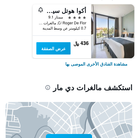
أكوا هوتل سيلويت آند سبا - للبالغين فقط
4 نجوم
ممتاز 9.1
C/ Roger De Flor, مالغرات دي مار, كاتالونيا, أسبانيا
0.7 كيلومتر عن وسط المدينة
436 ﷼
عرض الصفقة
مشاهدة الفنادق الأخرى الموصى بها
استكشف مالغرات دي مار