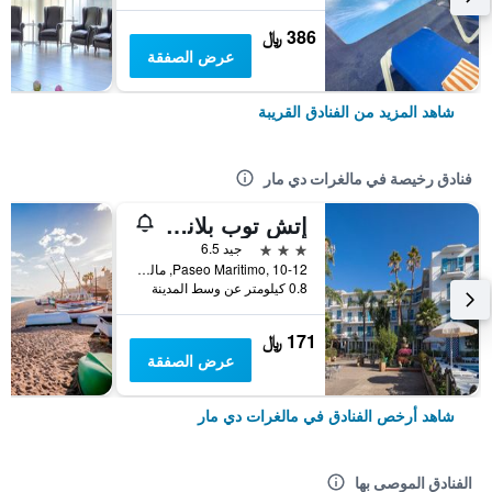
386 ﷼
عرض الصفقة
شاهد المزيد من الفنادق القريبة
فنادق رخيصة في مالغرات دي مار
إتش توب بلانامار
3 نجوم
جيد 6.5
Paseo Maritimo, 10-12, مالغرات دي مار, كاتالونيا, أسبانيا
0.8 كيلومتر عن وسط المدينة
171 ﷼
عرض الصفقة
شاهد أرخص الفنادق في مالغرات دي مار
الفنادق الموصى بها