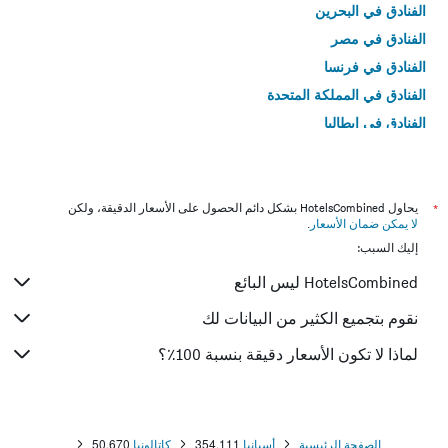
الفنادق في البحرين
الفنادق في مصر
الفنادق في فرنسا
الفنادق في المملكة المتحدة
الفنادق في إيطاليا
الفنادق في تايلاند
*
يحاول HotelsCombined بشكل دائم الحصول على الأسعار الدقيقة، ولكن
لا يمكن ضمان الأسعار
.
إليك السبب:
HotelsCombined ليس البائع
نقوم بتجميع الكثير من البيانات لك
لماذا لا تكون الأسعار دقيقة بنسبة 100٪؟
الصفحة الرئيسية
أسبانيا
354,111
كاتالونيا
50,670