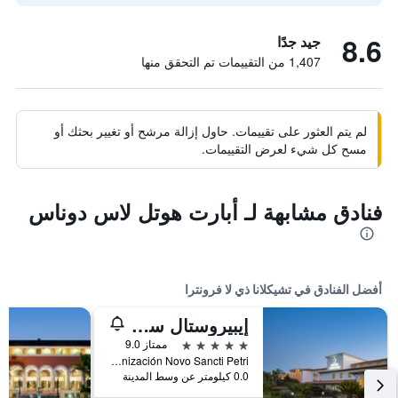
8.6
جيد جدًا
1,407 من التقييمات تم التحقق منها
لم يتم العثور على تقييمات. حاول إزالة مرشح أو تغيير بحثك أو
مسح كل شيء لعرض التقييمات.
فنادق مشابهة لـ أبارت هوتل لاس دوناس
أفضل الفنادق في تشيكلانا ذي لا فرونترا
إيبيروستال سيليكشن أندالوسيا بلايا
5 نجوم
ممتاز 9.0
Urbanización Novo Sancti Petri, تشيكلانا ذي لا فرونترا, منطقة أندلوسيا, أسبانيا
0.0 كيلومتر عن وسط المدينة