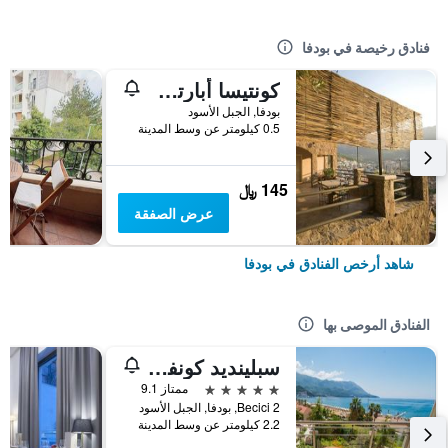
فنادق رخيصة في بودفا
كونتيسا أبارتمنتس
بودفا, الجبل الأسود
0.5 كيلومتر عن وسط المدينة
145 ﷼
عرض الصفقة
شاهد أرخص الفنادق في بودفا
الفنادق الموصى بها
سبلينديد كونفرانس آند سبا ريزورت
5 نجوم
ممتاز 9.1
Becici 2, بودفا, الجبل الأسود
2.2 كيلومتر عن وسط المدينة