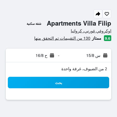
Apartments Villa Filip
شقة سكنية
تقييم فئة 0
اوكروغي غورني، كرواتيا
ممتاز
130 من التقييمات تم التحقق منها
9.6
س 15/8
-
ح 16/8
2 من الضيوف، غرفة واحدة
بحث