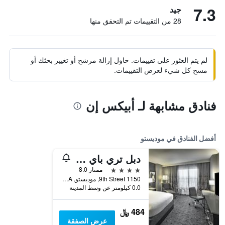
7.3
جيد
28 من التقييمات تم التحقق منها
لم يتم العثور على تقييمات. حاول إزالة مرشح أو تغيير بحثك أو
مسح كل شيء لعرض التقييمات.
فنادق مشابهة لـ أبيكس إن
أفضل الفنادق في موديستو
دبل تري باي هيلتون هوتل موديستو
4 نجوم
ممتاز 8.0
1150 9th Street, موديستو, CA, الولايات المتحدة الأميريكية
0.0 كيلومتر عن وسط المدينة
484 ﷼
عرض الصفقة