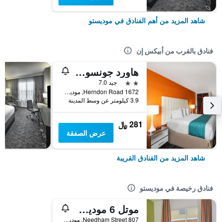
شاهد المزيد من أهم الفنادق في موديستو
فنادق بالقرب من أبيكس إن
هاورد جونسون باي ويندام موديستو سيريس
2 نجمتين
جيد 7.0
1672 Herndon Road, موديستو, CA, الولايات المتحدة الأميريكية
3.9 كيلومتر عن وسط المدينة
281 ﷼
عرض الصفقة
شاهد المزيد من الفنادق القريبة
فنادق رخيصة في موديستو
موتل 6 موديستو، كاليفورنيا - داونتاون
807 Needham Street, موديستو, CA, الولايات المتحدة الأميريكية