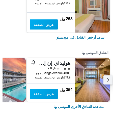
0.9 كيلومتر عن وسط المدينة
258 ﷼
عرض الصفقة
شاهد أرخص الفنادق في موديستو
الفنادق الموصى بها
هوليداي إن إكسبرس آند سويتس مودستو باي آيتش جي
2 نجمتين
ممتاز 9.0
4300 Bangs Avenue, موديستو, CA, الولايات المتحدة الأميريكية
9.9 كيلومتر عن وسط المدينة
354 ﷼
عرض الصفقة
مشاهدة الفنادق الأخرى الموصى بها