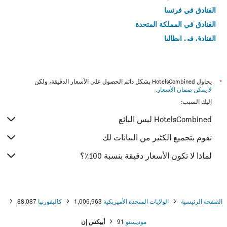
الفنادق في فرنسا
الفنادق في المملكة المتحدة
الفنادق في إيطاليا
الفنادق في تايلاند
*
يحاول HotelsCombined بشكل دائم الحصول على الأسعار الدقيقة، ولكن
لا يمكن ضمان الأسعار
.
إليك السبب:
HotelsCombined ليس البائع
نقوم بتجميع الكثير من البيانات لك
لماذا لا تكون الأسعار دقيقة بنسبة 100٪؟
الصفحة الرئيسية
الولايات المتحدة الأميريكية
1,006,963
كاليفورنيا
88,087
موديستو
91
أبيكس إن