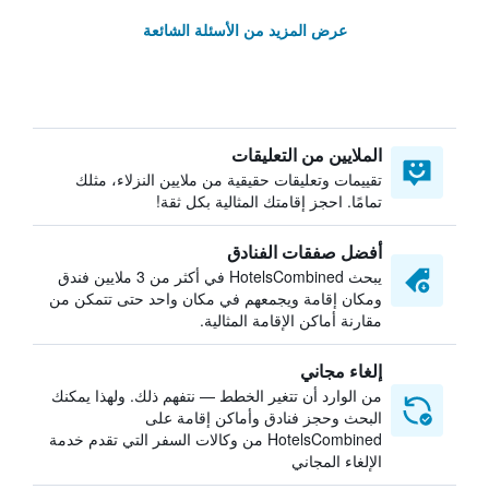
عرض المزيد من الأسئلة الشائعة
الملايين من التعليقات
تقييمات وتعليقات حقيقية من ملايين النزلاء، مثلك
تمامًا. احجز إقامتك المثالية بكل ثقة!
أفضل صفقات الفنادق
يبحث HotelsCombined في أكثر من 3 ملايين فندق
ومكان إقامة ويجمعهم في مكان واحد حتى تتمكن من
مقارنة أماكن الإقامة المثالية.
إلغاء مجاني
من الوارد أن تتغير الخطط — نتفهم ذلك. ولهذا يمكنك
البحث وحجز فنادق وأماكن إقامة على
HotelsCombined من وكالات السفر التي تقدم خدمة
الإلغاء المجاني