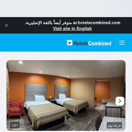
ar.hotelscombined.com
متوفر أيضاً باللغة الإنجليزية.
Visit site in English
غرفة نوم
1/21
غر