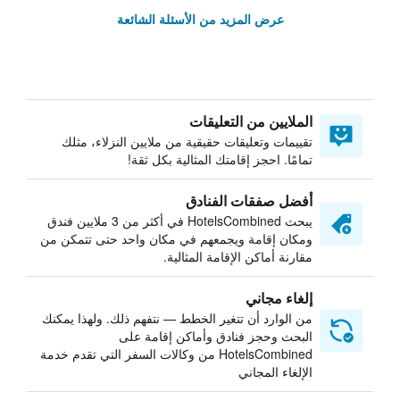
عرض المزيد من الأسئلة الشائعة
الملايين من التعليقات
تقييمات وتعليقات حقيقية من ملايين النزلاء، مثلك
تمامًا. احجز إقامتك المثالية بكل ثقة!
أفضل صفقات الفنادق
يبحث HotelsCombined في أكثر من 3 ملايين فندق
ومكان إقامة ويجمعهم في مكان واحد حتى تتمكن من
مقارنة أماكن الإقامة المثالية.
إلغاء مجاني
من الوارد أن تتغير الخطط — نتفهم ذلك. ولهذا يمكنك
البحث وحجز فنادق وأماكن إقامة على
HotelsCombined من وكالات السفر التي تقدم خدمة
الإلغاء المجاني