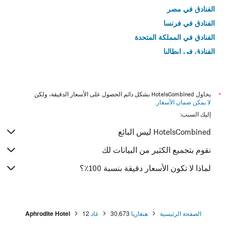
الفنادق في مصر
الفنادق في فرنسا
الفنادق في المملكة المتحدة
الفنادق في إيطاليا
الفنادق في تايلاند
*
يحاول HotelsCombined بشكل دائم الحصول على الأسعار الدقيقة، ولكن
لا يمكن ضمان الأسعار
.
إليك السبب:
HotelsCombined ليس البائع
نقوم بتجميع الكثير من البيانات لك
لماذا لا تكون الأسعار دقيقة بنسبة 100٪؟
الصفحة الرئيسية
هنغاريا
30,673
غاد
12
Aphrodite Hotel