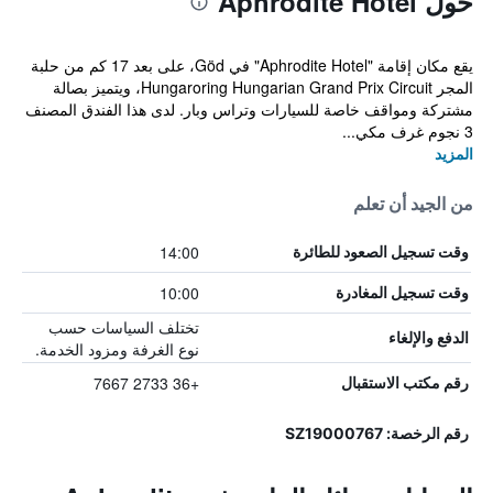
حول Aphrodite Hotel
يقع مكان إقامة "Aphrodite Hotel" في Göd، على بعد 17 كم من حلبة
المجر Hungaroring Hungarian Grand Prix Circuit، ويتميز بصالة
مشتركة ومواقف خاصة للسيارات وتراس وبار. لدى هذا الفندق المصنف
3 نجوم غرف مكي...
المزيد
من الجيد أن تعلم
14:00
وقت تسجيل الصعود للطائرة
10:00
وقت تسجيل المغادرة
تختلف السياسات حسب
الدفع والإلغاء
نوع الغرفة ومزود الخدمة.
+36 2733 7667
رقم مكتب الاستقبال
رقم الرخصة: SZ19000767