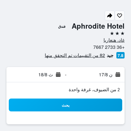
Aphrodite Hotel
فندق
3 نجوم
غاد، هنغاريا
+36 2733 7667
جيد
82 من التقييمات تم التحقق منها
7.8
ن 17/8
-
ث 18/8
2 من الضيوف، غرفة واحدة
بحث