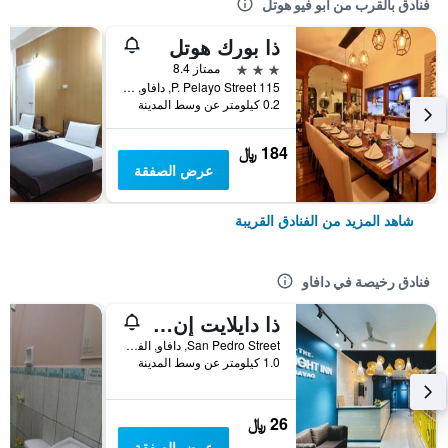
فنادق بالقرب من أبو فيو هوتل
ذا بورك هوتل
3 نجوم
ممتاز 8.4
115 P. Pelayo Street, دافاو, الفلبين
0.2 كيلومتر عن وسط المدينة
184 ﷼
عرض الصفقة
شاهد المزيد من الفنادق القريبة
فنادق رخيصة في دافاو
ذا دايلايت إن دافاو
San Pedro Street, دافاو, الفلبين
1.0 كيلومتر عن وسط المدينة
26 ﷼
عرض الصفقة