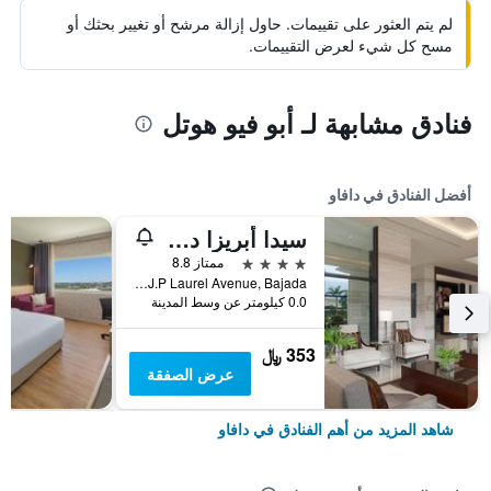
لم يتم العثور على تقييمات. حاول إزالة مرشح أو تغيير بحثك أو
مسح كل شيء لعرض التقييمات.
فنادق مشابهة لـ أبو فيو هوتل
أفضل الفنادق في دافاو
سيدا أبريزا دافاو
4 نجوم
ممتاز 8.8
J.P Laurel Avenue, Bajada, دافاو, الفلبين
0.0 كيلومتر عن وسط المدينة
353 ﷼
عرض الصفقة
شاهد المزيد من أهم الفنادق في دافاو