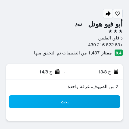
أبو فيو هوتل
فندق
3 نجوم
دافاو، الفلبين
+63 822 216 430
ممتاز
1,437 من التقييمات تم التحقق منها
8.4
خ 13/8
-
ج 14/8
2 من الضيوف، غرفة واحدة
بحث