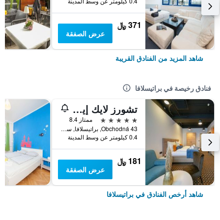
0.4 كيلومتر عن وسط المدينة
371 ﷼
عرض الصفقة
شاهد المزيد من الفنادق القريبة
فنادق رخيصة في براتيسلافا
تشورز لايك إيه هوتل | كابسولا آن ارا ارتي بوتيك هوستل براتيسلافا | سيتي سنتر
5 نجوم
ممتاز 8.4
43 Obchodná, براتيسلافا, سلوفاكيا
0.4 كيلومتر عن وسط المدينة
181 ﷼
عرض الصفقة
شاهد أرخص الفنادق في براتيسلافا