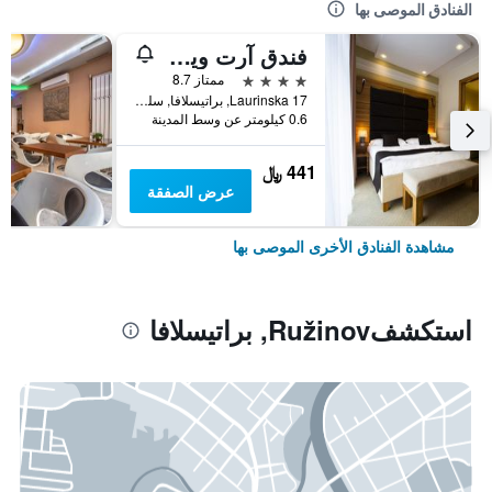
الفنادق الموصى بها
فندق آرت ويليام
4 نجوم
ممتاز 8.7
Laurinska 17, براتيسلافا, سلوفاكيا
0.6 كيلومتر عن وسط المدينة
441 ﷼
عرض الصفقة
مشاهدة الفنادق الأخرى الموصى بها
استكشفRužinov, براتيسلافا