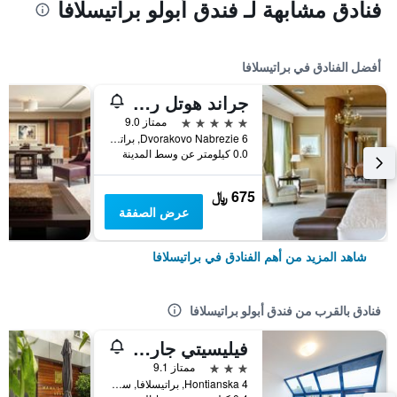
فنادق مشابهة لـ فندق أبولو براتيسلافا
أفضل الفنادق في براتيسلافا
جراند هوتل ريفر بارك، أحد فنادق لوكشري كولكشن، براتيسلافا
5 نجوم
ممتاز 9.0
Dvorakovo Nabrezie 6, براتيسلافا, سلوفاكيا
0.0 كيلومتر عن وسط المدينة
675 ﷼
عرض الصفقة
شاهد المزيد من أهم الفنادق في براتيسلافا
فنادق بالقرب من فندق أبولو براتيسلافا
فيليسيتي جارني هوتل
3 نجوم
ممتاز 9.1
Hontianska 4, براتيسلافا, سلوفاكيا