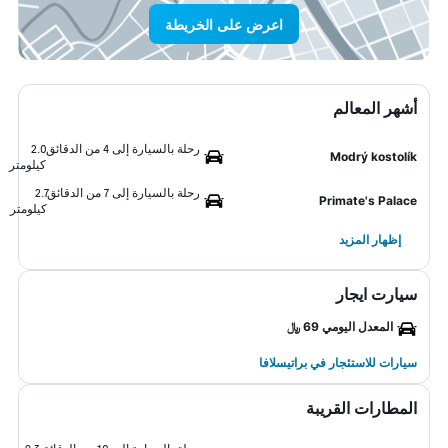
اعرض على الخريطة
أشهر المعالم
رحلة بالسيارة إلى 4 من الدقائق
2.0
Modrý kostolík
كيلومتر
رحلة بالسيارة إلى 7 من الدقائق
2.7
Primate's Palace
كيلومتر
إظهار المزيد
سيارت ايجار
المعدل اليومي 69 ﷼
سيارات للاستئجار في براتيسلافا
المطارات القريبة