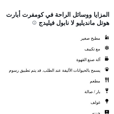
المزايا ووسائل الراحة في كومفرت أبارت
هوتل مانديليو لا نابول فيليدج
مطبخ صغير
مع تكييف
آلة صنع القهوة
يسمح بالحيوانات الأليفة عند الطلب. قد يتم تطبيق رسوم
مطعم
بار / صالة
غولف
خزنه