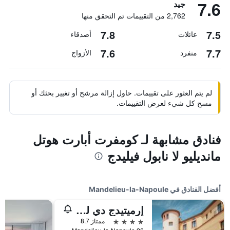
7.6
جيد
2,762 من التقييمات تم التحقق منها
7.8
7.5
عائلات
أصدقاء
7.6
7.7
منفرد
الأزواج
لم يتم العثور على تقييمات. حاول إزالة مرشح أو تغيير بحثك أو
مسح كل شيء لعرض التقييمات.
فنادق مشابهة لـ كومفرت أبارت هوتل
مانديليو لا نابول فيليدج
أفضل الفنادق في Mandelieu-la-Napoule
إرميتيدج دي لواسيس آند سبا - كان مانديليو
4 نجوم
ممتاز 8.7