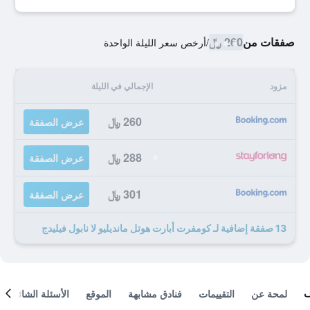
صفقات من
260 ﷼
/
أرخص سعر الليلة الواحدة
مزود
الإجمالي في الليلة
260 ﷼
عرض الصفقة
288 ﷼
عرض الصفقة
301 ﷼
عرض الصفقة
13 صفقة إضافية لـ كومفرت أبارت هوتل مانديليو لا نابول فيليدج
لمحة عن
التقييمات
فنادق مشابهة
الموقع
الأسئلة الشائعة