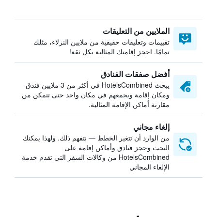
الملايين من التعليقات
تقييمات وتعليقات حقيقية من ملايين النزلاء، مثلك
تمامًا. احجز إقامتك المثالية بكل ثقة!
أفضل صفقات الفنادق
يبحث HotelsCombined في أكثر من 3 ملايين فندق
ومكان إقامة ويجمعهم في مكان واحد حتى تتمكن من
مقارنة أماكن الإقامة المثالية.
إلغاء مجاني
من الوارد أن تتغير الخطط — نتفهم ذلك. ولهذا يمكنك
البحث وحجز فنادق وأماكن إقامة على
HotelsCombined من وكالات السفر التي تقدم خدمة
الإلغاء المجاني