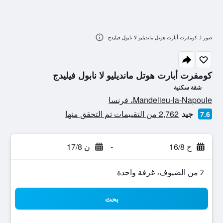
صور لـ كومفرت أبارت هوتل مانديليو لا نابول فيليدج
كومفرت أبارت هوتل مانديليو لا نابول فيليدج
شقة سكنية
تقييم فئة 0
Mandelieu-la-Napoule، فرنسا
جيد
2,762 من التقييمات تم التحقق منها
7.6
ح 16/8
-
ن 17/8
2 من الضيوف، غرفة واحدة
بحث