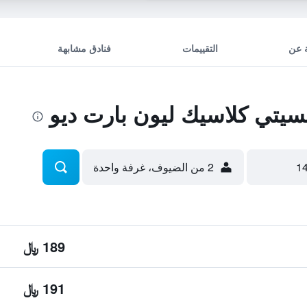
 عن
التقييمات
فنادق مشابهة
يتي كلاسيك ليون بارت ديو
2 من الضيوف، غرفة واحدة
189 ﷼
191 ﷼