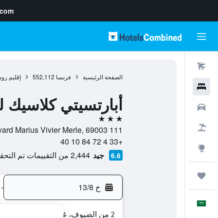
.com
رحلات طيران
الصفحة الرئيسية
فرنسا
552,112
إقليم رو
فنادق
أبارتسيتي كلاسيك ل
سيارات
3 نجوم
حزم العروض
111 Boulevard Marius Vivier Merle, 69003, ليون, Lyon Metropolis, فرنسا
+33 4 72 84 10 40
استكشاف
جيد
2,444 من التقييمات تم التحقق منها
6.6
رحلات
خ 13/8
-
العَرَبِيَّة
2 من الضيوف، غرفة واحدة