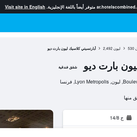
ar.hotelscombined
متوفر أيضاً باللغة الإنجليزية.
Visit site in English
ن
530
ليون
2,492
أبارتسيتي كلاسيك ليون بارت ديو
يون بارت ديو
شقق فندقية
ج 14/8