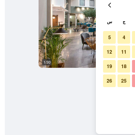
ج
س
5
4
12
11
1/30
ردهة
19
18
26
25
ديو