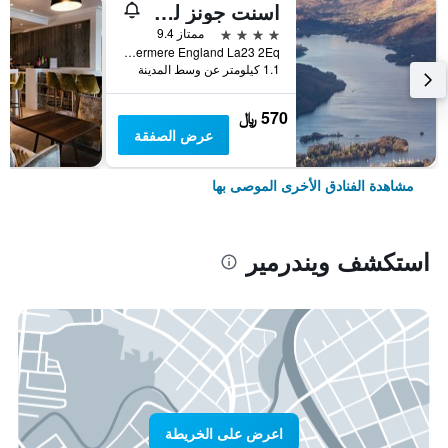
اسنت جونز لودج (اينكل أوفاف سيت هيلث كلوب)
4 نجوم
ممتاز 9.4
Lake Road Windermere England La23 2Eq, ويندرمير, المملكة المتحدة
1.1 كيلومتر عن وسط المدينة
570 ﷼
عرض الصفقة
مشاهدة الفنادق الأخرى الموصى بها
استكشف ويندرمير
اعرض على الخريطة