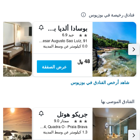
فنادق رخيصة في بوزيوس
بوسادا ألديا بوزيوس
2 نجمتين
جيد 6.9
R Cesar Augusto Sao Luiz, 91, بوزيوس, البرازيل
0.0 كيلومتر عن وسط المدينة
48 ﷼
عرض الصفقة
شاهد أرخص الفنادق في بوزيوس
الفنادق الموصى بها
جريكو هوتل
3 نجوم
ممتاز 9.0
Rua 17, Lote 14, Quadra O - Praia Brava, بوزيوس, البرازيل
1.3 كيلومتر عن وسط المدينة