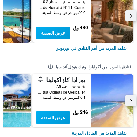
5 نجوم
ممتاز 9.2
Alto do Humaitá Nº 11, Centro, بوزيوس, البرازيل
0.0 كيلومتر عن وسط المدينة
480 ﷼
عرض الصفقة
شاهد المزيد من أهم الفنادق في بوزيوس
فنادق بالقرب من أكوابارا بوتيك هوتل آند سبا
بوزادا كازاكولينا
3 نجوم
جيد 7.8
Rua Colinas de Geribá, 14, بوزيوس, البرازيل
0.1 كيلومتر عن وسط المدينة
246 ﷼
عرض الصفقة
شاهد المزيد من الفنادق القريبة