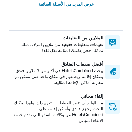
عرض المزيد من الأسئلة الشائعة
الملايين من التعليقات
تقييمات وتعليقات حقيقية من ملايين النزلاء، مثلك
تمامًا. احجز إقامتك المثالية بكل ثقة!
أفضل صفقات الفنادق
يبحث HotelsCombined في أكثر من 3 ملايين فندق
ومكان إقامة ويجمعهم في مكان واحد حتى تتمكن من
مقارنة أماكن الإقامة المثالية.
إلغاء مجاني
من الوارد أن تتغير الخطط — نتفهم ذلك. ولهذا يمكنك
البحث وحجز فنادق وأماكن إقامة على
HotelsCombined من وكالات السفر التي تقدم خدمة
الإلغاء المجاني