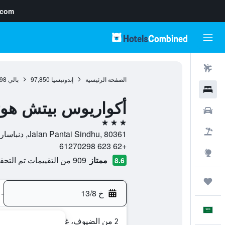
.com
رحلات طيران
الصفحة الرئيسية
إندونيسيا
97,850
بالي
98
فنادق
أكواريوس بيتش هو
سيارات
3 نجوم
حزم العروض
Jalan Pantai Sindhu, 80361, دنباسار, بالي, إندونيسيا
+62 623 61270298
استكشاف
ممتاز
909 من التقييمات تم التحقق منها
8.6
رحلات
خ 13/8
-
العَرَبِيَّة
2 من الضيوف، غرفة واحدة