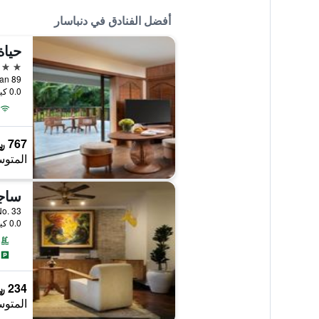
أفضل الفنادق في دنباسار
حياة
5 نجوم
blingan 89
0.0 كيلومتر عن وسط المدينة
767 ﷼
المتوس
emara No. 33
0.0 كيلومتر عن وسط المدينة
234 ﷼
المتوس