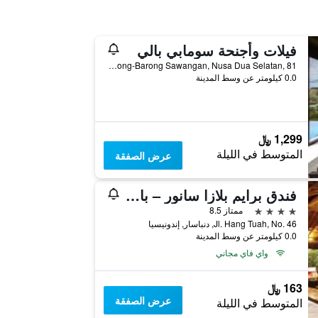
فيلات وأجنحة سومابي بالي
Jl Pura Barong-Barong Sawangan, Nusa Dua Selatan, 81, دنباسار, إندونيسيا
0.0 كيلومتر عن وسط المدينة
1,299 ﷼
المتوسط في الليلة
عرض الصفقة
فندق برايم بلازا سانور – بالي
4 نجوم
ممتاز 8.5
Jl. Hang Tuah, No. 46, دنباسار, إندونيسيا
0.0 كيلومتر عن وسط المدينة
واي فاي مجاني
163 ﷼
عرض الصفقة
المتوسط في الليلة