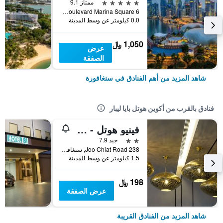
5 نجوم
ممتاز 9.1
6 Raffles Boulevard Marina Square, سنغافورة, سنغافورة
0.0 كيلومتر عن وسط المدينة
1,050 ﷼
عرض
الصفقة
شاهد المزيد من أهم الفنادق في سنغافورة
فنادق بالقرب من أكوين هوتل بايا ليبار
فينيو هوتل - ذا ليلي
2 نجمتين
جيد 7.9
238 Joo Chiat Road, سنغافورة, سنغافورة
1.5 كيلومتر عن وسط المدينة
198 ﷼
عرض الصفقة
شاهد المزيد من الفنادق القريبة