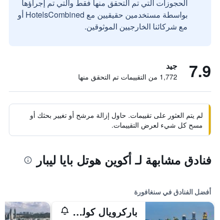
الحجوزات التي تم التحقق منها فقط والتي تم إجراؤها
بواسطة مستخدمين حقيقيين مع HotelsCombined أو
مع شركائنا الخارجيين الموثوقين.
7.9
جيد
1,772 من التقييمات تم التحقق منها
لم يتم العثور على تقييمات. حاول إزالة مرشح أو تغيير بحثك أو
مسح كل شيء لعرض التقييمات.
فنادق مشابهة لـ أكوين هوتل بايا ليبار
أفضل الفنادق في سنغافورة
باركرويال كوليكشن مارينا باي، سنغافورة