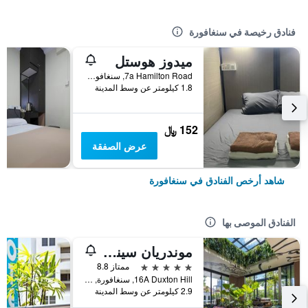
فنادق رخيصة في سنغافورة
ميدوز هوستل
7a Hamilton Road, سنغافورة, سنغافورة
1.8 كيلومتر عن وسط المدينة
152 ﷼
عرض الصفقة
شاهد أرخص الفنادق في سنغافورة
الفنادق الموصى بها
موندريان سينجابور دوكستون
5 نجوم
ممتاز 8.8
16A Duxton Hill, سنغافورة, سنغافورة
2.9 كيلومتر عن وسط المدينة