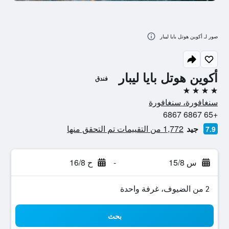
صور لـ أكوين هوتل بايا ليبار
أكوين هوتل بايا ليبار
فندق
4 نجوم
سنغافورة، سنغافورة
+65 6867 6867
جيد
1,772 من التقييمات تم التحقق منها
7.9
س 15/8
-
ح 16/8
2 من الضيوف، غرفة واحدة
بحث