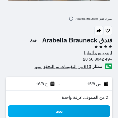
صور لـ فندق Arabella Brauneck
فندق Arabella Brauneck
فندق
4 نجوم
لينغرييس، ألمانيا
+49 8042 50 20
ممتاز
513 من التقييمات تم التحقق منها
8.7
س 15/8
-
ح 16/8
2 من الضيوف، غرفة واحدة
بحث