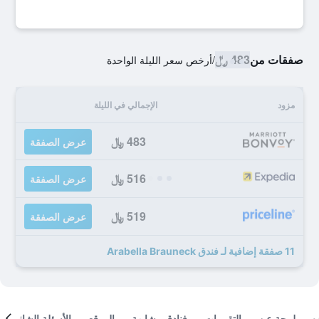
صفقات من
483 ﷼
/
أرخص سعر الليلة الواحدة
مزود
الإجمالي في الليلة
483 ﷼
عرض الصفقة
516 ﷼
عرض الصفقة
519 ﷼
عرض الصفقة
11 صفقة إضافية لـ فندق Arabella Brauneck
لمحة عن
التقييمات
فنادق مشابهة
الموقع
الأسئلة الشائعة