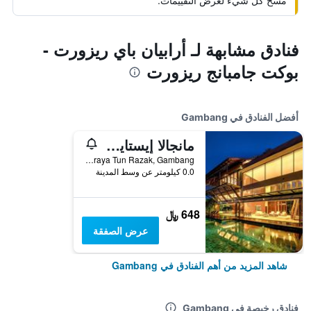
مسح كل شيء لعرض التقييمات.
فنادق مشابهة لـ أرابيان باي ريزورت -
بوكت جامبانج ريزورت
أفضل الفنادق في Gambang
مانجالا إيستايت بوتيك ريزورت
Lebuhraya Tun Razak, Gambang, ماليزيا
0.0 كيلومتر عن وسط المدينة
648 ﷼
عرض الصفقة
شاهد المزيد من أهم الفنادق في Gambang
فنادق رخيصة في Gambang