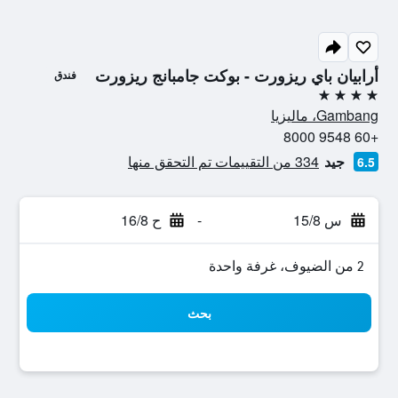
أرابيان باي ريزورت - بوكت جامبانج ريزورت
فندق
4 نجوم
Gambang، ماليزيا
+60 9548 8000
جيد
334 من التقييمات تم التحقق منها
6.5
س 15/8
-
ح 16/8
2 من الضيوف، غرفة واحدة
بحث