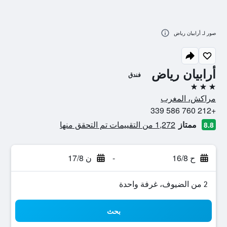
صور لـ أرابيان رياض
أرابيان رياض
فندق
3 نجوم
مراكش، المغرب
+212 760 586 339
ممتاز
1,272 من التقييمات تم التحقق منها
8.8
ح 16/8
-
ن 17/8
2 من الضيوف، غرفة واحدة
بحث