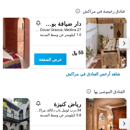
فنادق رخيصة في مراكش
دار ضيافة بوهو 27، مراكش
27 Derb Cherkaoui Douar Graoua, Medina, مراكش, المغرب
1.0 كيلومتر عن وسط المدينة
55 ﷼
عرض الصفقة
شاهد أرخص الفنادق في مراكش
الفنادق الموصى بها
رياض كنيزة
34 درب لوتيل باب دكالة, مراكش, المغرب
0.8 كيلومتر عن وسط المدينة