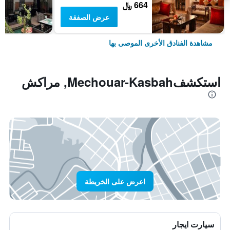
664 ﷼
عرض الصفقة
مشاهدة الفنادق الأخرى الموصى بها
استكشفMechouar-Kasbah, مراكش
اعرض على الخريطة
سيارت ايجار