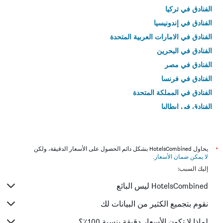
الفنادق في تركيا
الفنادق في إندونيسيا
الفنادق في الامارات العربية المتحدة
الفنادق في البحرين
الفنادق في مصر
الفنادق في فرنسا
الفنادق في المملكة المتحدة
الفنادق في إيطاليا
الفنادق في تايلاند
*
يحاول HotelsCombined بشكل دائم الحصول على الأسعار الدقيقة، ولكن
لا يمكن ضمان الأسعار
.
إليك السبب:
HotelsCombined ليس البائع
نقوم بتجميع الكثير من البيانات لك
لماذا لا تكون الأسعار دقيقة بنسبة 100٪؟