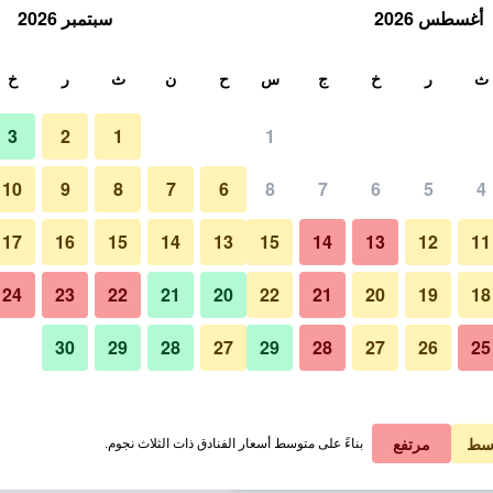
أغسطس 2026
سبتمبر 2026
ث
ث
ر
خ
ج
س
ح
ن
ث
ر
خ
3
2
1
1
لة الواحدة
10
9
8
7
6
8
7
6
5
4
مبنى
لي في الليلة
17
16
15
14
13
15
14
13
12
11
 ﷼
عرض الصفقة
24
23
22
21
20
22
21
20
19
18
30
29
28
27
29
28
27
26
25
صور لـ أراكور أوشوايا ريزورت آند سب
 ﷼
عرض الصفقة
 ﷼
عرض الصفقة
سط
مرتفع
بناءً على متوسط أسعار الفنادق ذات الثلاث نجوم.