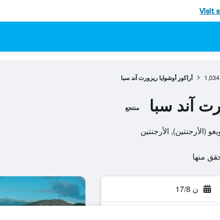
Visit 
1,034
أراكور أوشوايا ريزورت آند سبا
رت آند سبا
منتجع
ن 17/8