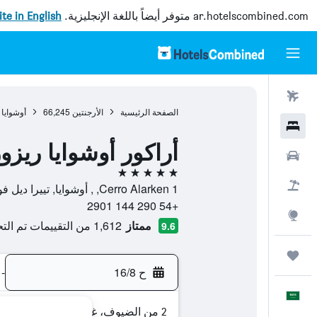
ar.hotelscombined.com
متوفر أيضاً باللغة الإنجليزية.
site in English
رحلات طيران
الصفحة الرئيسية
الأرجنتين
66,245
أوشوايا
فنادق
أراكور أوشوايا ريزو
سيارات
5 نجوم
حزم العروض
Cerro Alarken 1, , أوشوايا, تييرا ديل فويغو (الأرجنتين), الأرجنتين
+54 290 144 2901
استكشاف
ممتاز
1,612 من التقييمات تم التحقق منها
9.6
رحلات
ح 16/8
-
العَرَبِيَّة
2 من الضيوف، غرفة واحدة