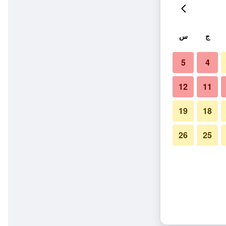
ج
س
5
4
12
11
19
18
26
25