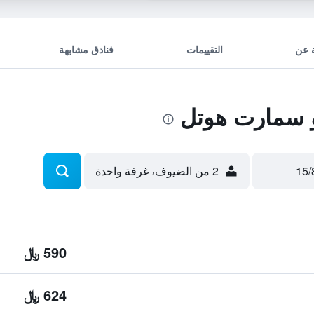
 عن
التقييمات
فنادق مشابهة
 سمارت هوتل
2 من الضيوف، غرفة واحدة
590 ﷼
624 ﷼