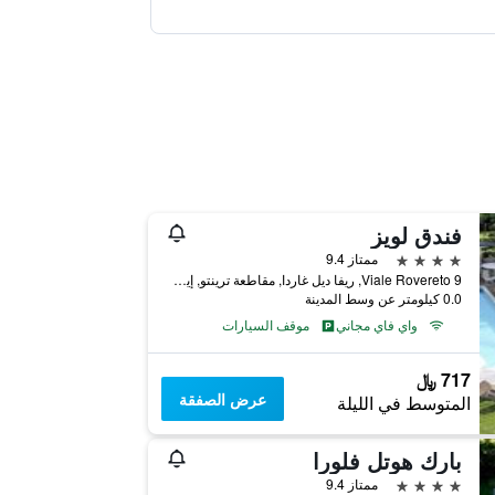
فندق لويز
4 نجوم
ممتاز 9.4
Viale Rovereto 9, ريفا ديل غاردا, مقاطعة ترينتو, إيطاليا
0.0 كيلومتر عن وسط المدينة
واي فاي مجاني
موقف السيارات
717 ﷼
عرض الصفقة
المتوسط في الليلة
بارك هوتل فلورا
4 نجوم
ممتاز 9.4