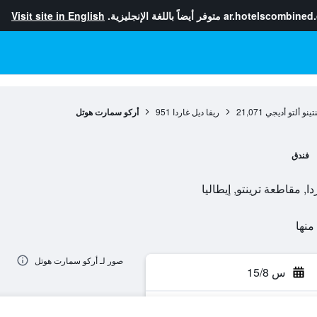
ar.hotelscombined
متوفر أيضاً باللغة الإنجليزية.
Visit site in English
تينو ألتو أديجي
21,071
ريفا ديل غاردا
951
أركو سمارت هوتل
فندق
صور لـ أركو سمارت هوتل
س 15/8