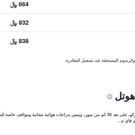
664 ﷼
832 ﷼
838 ﷼
والرسوم المستحقة عند تسجيل المغادرة.
هوتل
يقع مكان إقامة "Arco Smart Hotel" في آركو، على بعد 36 كم من ميوز، ويتميز بدراجات هوا