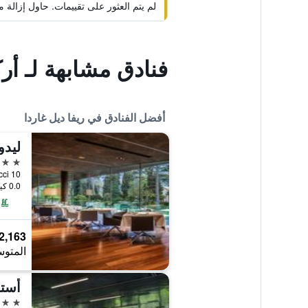
لم يتم العثور على تقييمات. حاول إزال
فنادق مشابهة لـ أ
أفضل الفنادق في ريفا ديل غاردا
5 نجوم
0.0 كيلومتر عن وسط المدينة
2,163 ﷼
المتوس
أستو
4 نجوم