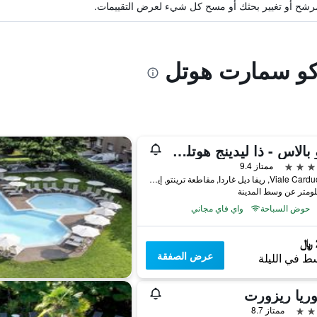
ة مرشح أو تغيير بحثك أو مسح كل شيء لعرض التقييمات.
ركو سمارت هوتل
ليدو بالاس - ذا ليدينج هوتلز أوف ذا وورلد
ممتاز 9.4
Viale Carducci 10, ريفا ديل غاردا, مقاطعة ترينتو, إيطاليا
حوض السباحة
واي فاي مجاني
عرض الصفقة
ط في الليلة
ريا ريزورت
ممتاز 8.7