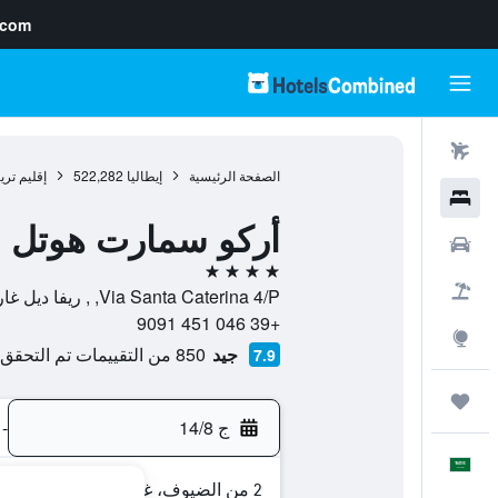
.com
رحلات طيران
الصفحة الرئيسية
إيطاليا
522,282
إقليم ترين
فنادق
أركو سمارت هوتل
سيارات
4 نجوم
حزم العروض
Via Santa Caterina 4/P, , ريفا ديل غاردا, مقاطعة ترينتو, إيطاليا
+39 046 451 9091
استكشاف
جيد
850 من التقييمات تم التحقق منها
7.9
رحلات
ج 14/8
-
العَرَبِيَّة
2 من الضيوف، غرفة واحدة