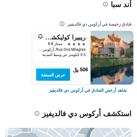
أند سبا
فنادق رخيصة في أركوس دي فالديفيز
ريبيرا كوليكشن هوتل باي بيامونت هوتلز
4 نجوم
ممتاز 8.8
Rua Dos Milagres, أركوس دي فالديفيز, محافظة فيانا دو كاستيلو, البرتغال
0.3 كيلومتر عن وسط المدينة
506 ﷼
عرض الصفقة
شاهد أرخص الفنادق في أركوس دي فالديفيز
استكشف أركوس دي فالديفيز