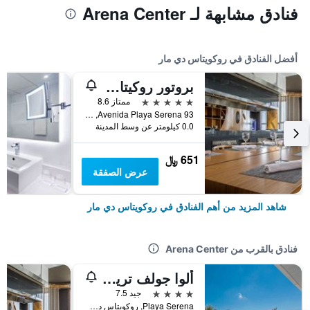
فنادق مشابهة لـ Arena Center
أفضل الفنادق في روكويتاس دي مار
بروتور روكيتاز هوتل آند سبا
5 نجوم
ممتاز 8.6
Avenida Playa Serena 93, روكويتاس دي مار, منطقة أندلوسيا, أسبانيا
0.0 كيلومتر عن وسط المدينة
651 ﷼
عرض الصفقة
شاهد المزيد من أهم الفنادق في روكويتاس دي مار
فنادق بالقرب من Arena Center
ألوا جولف ترينيداد
4 نجوم
جيد 7.5
Playa Serena, روكويتاس دي مار, منطقة أندلوسيا, أسبانيا