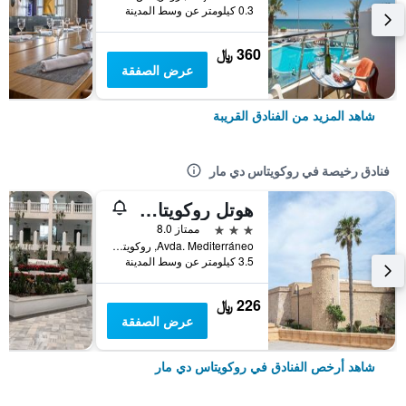
0.3 كيلومتر عن وسط المدينة
360 ﷼
عرض الصفقة
شاهد المزيد من الفنادق القريبة
فنادق رخيصة في روكويتاس دي مار
هوتل روكويتاس إل بالميرال باي بييري آند فاكانسيز
3 نجوم
ممتاز 8.0
Avda. Mediterráneo, روكويتاس دي مار, منطقة أندلوسيا, أسبانيا
3.5 كيلومتر عن وسط المدينة
226 ﷼
عرض الصفقة
شاهد أرخص الفنادق في روكويتاس دي مار