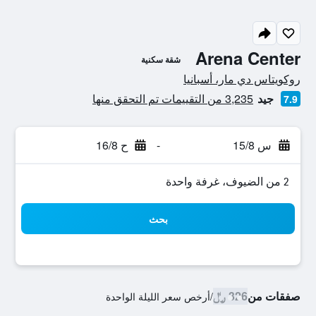
Arena Center
شقة سكنية
تقييم فئة 0
روكويتاس دي مار، أسبانيا
جيد
3,235 من التقييمات تم التحقق منها
7.9
س 15/8
-
ح 16/8
2 من الضيوف، غرفة واحدة
بحث
صفقات من
326 ﷼
/
أرخص سعر الليلة الواحدة