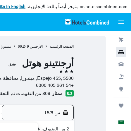
ar.hotelscombined.com
متوفر أيضاً باللغة الإنجليزية.
site in English
رحلات طيران
الصفحة الرئيسية
الأرجنتين
66,249
ميندوزا
فنادق
أرجنتينو هوتل
سيارات
فندق
3 نجوم
حزم العروض
Espejo 455, 5500, ميندوزا, محافظة مندوسا, الأرجنتين
+54 261 405 6300
استكشاف
ممتاز
809 من التقييمات تم التحقق منها
8.3
رحلات
س 15/8
-
العَرَبِيَّة
2 من الضيوف، غرفة واحدة