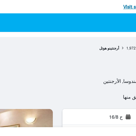
Visit 
1,972
أرجنتينو هوتل
ح 16/8