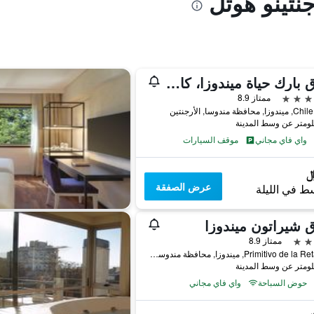
جنتينو هوتل
فندق بارك حياة ميندوزا، كازينو آند سبا
ممتاز 8.9
افظة مندوسا, الأرجنتين
واي فاي مجاني
موقف السيارات
عرض الصفقة
ط في الليلة
 شيراتون ميندوزا
ممتاز 8.9
Primitivo de la Reta 989, ميندوزا, محافظة مندوسا, الأرجنتين
حوض السباحة
واي فاي مجاني