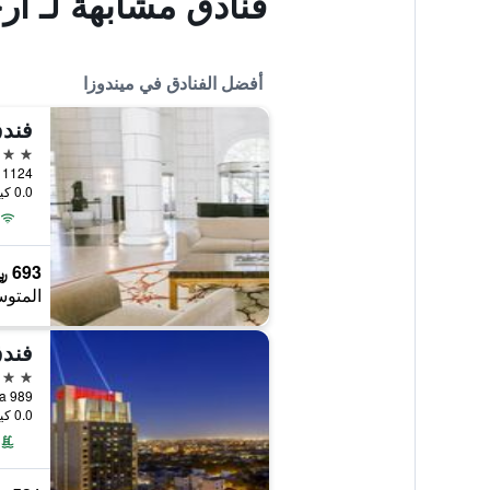
فنادق مشابهة لـ أر
أفضل الفنادق في ميندوزا
5 نجوم
Chile 1124, ميندوزا, مح
0.0 كيلومتر عن وسط المدينة
693 ﷼
المتوس
فندق
4 نجوم
0.0 كيلومتر عن وسط المدينة