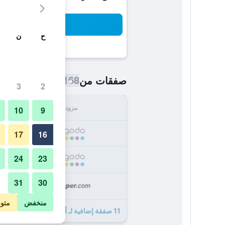
بح
ح
ن
168 ﷼
صفقات من
/
أرخص سعر اللي
3
2
مزود
الإجما
10
9
168
17
16
24
23
192
31
30
195
منخفض
متو
11 صفقة إضافية لـ أرجنتينو هوتل