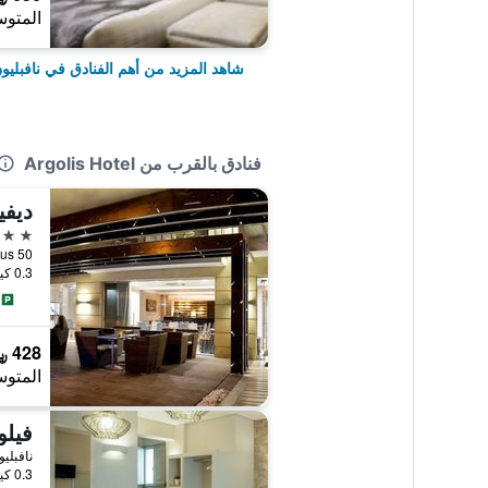
المتوس
شاهد المزيد من أهم الفنادق في نافبليو
فنادق بالقرب من Argolis Hotel
ديف
2 نجمتين
Argous 50, نافب
0.3 كيلومتر عن وسط المدينة
428 ﷼
المتوس
نافبليو
0.3 كيلومتر عن وسط المدينة