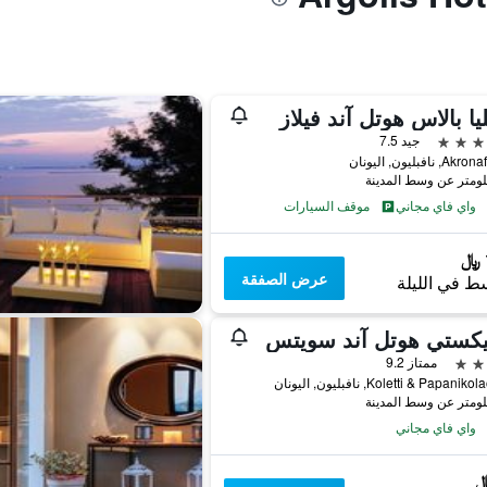
ليا بالاس هوتل آند فيلاز
جيد 7.5
 نافبليون, اليونان
واي فاي مجاني
موقف السيارات
عرض الصفقة
ط في الليلة
ممتاز 9.2
Koletti & Papan, نافبليون, اليونان
واي فاي مجاني