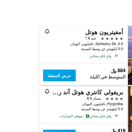
أمفيتريون هوتل
5 نجوم
جيد 7.6
3-5, Spiliadou Str, نافبليون, اليونان
0.0 كيلومتر عن وسط المدينة
واي فاي مجاني
884 ﷼
عرض الصفقة
المتوسط في الليلة
بريفولي كانتري هوتل آند ريتريت
4 نجوم
ممتاز 8.9
Pyrgiotika, نافبليون, اليونان
0.0 كيلومتر عن وسط المدينة
واي فاي مجاني
موقف السيارات
419 ﷼