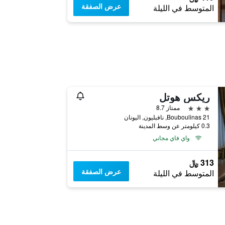
عرض الصفقة
المتوسط في الليلة
ريكس هوتل
3 نجوم
ممتاز 8.7
Bouboulinas 21, نافبليون, اليونان
0.3 كيلومتر عن وسط المدينة
واي فاي مجاني
313 ﷼
عرض الصفقة
المتوسط في الليلة