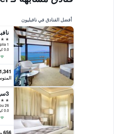
أفضل الفنادق في نافبليون
نافب
5 نجوم
Akronafplia 1,
0.0 كيلومتر عن وسط المدينة
1,341 ﷼
المتوس
3سيكستي هوتل آند سويتس
4 نجوم
ikolaou 26
0.0 كيلومتر عن وسط المدينة
656 ﷼