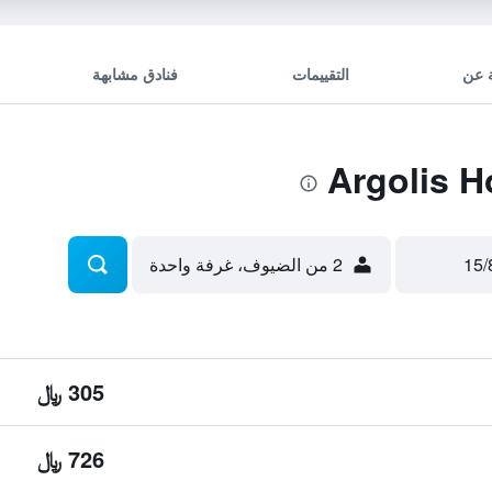
 عن
التقييمات
فنادق مشابهة
2 من الضيوف، غرفة واحدة
305 ﷼
726 ﷼