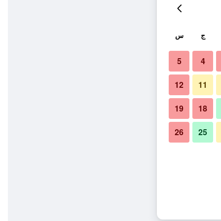
ج
س
5
4
12
11
19
18
26
25