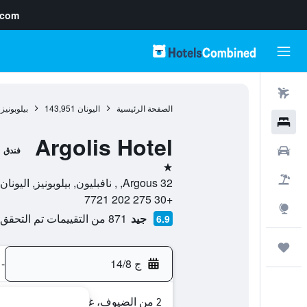
.com
رحلات طيران
الصفحة الرئيسية
اليونان
143,951
بيلوبونيز
فنادق
Argolis Hotel
سيارات
فندق
نجمة واحدة
حزم العروض
Argous 32, , نافبليون, بيلوبونيز, اليونان
+30 275 202 7721
استكشاف
جيد
871 من التقييمات تم التحقق منها
6.9
رحلات
ج 14/8
-
2 من الضيوف، غرفة واحدة