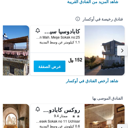
شاهد المزيد من الفنادق القريبة
فنادق رخيصة في أوكسار
كابادوسيا سيمبول هوتل
Yukarı Mah. Meşe Sokak no:25, أوكسار, تركيا
1.1 كيلومتر عن وسط المدينة
152 ﷼
عرض الصفقة
شاهد أرخص الفنادق في أوكسار
الفنادق الموصى بها
روكس كابادوشيا
2 نجمتين
ممتاز 9.4
Kesek Sokak no 11 Uchisar, أوكسار, تركيا
0.6 كيلومتر عن وسط المدينة