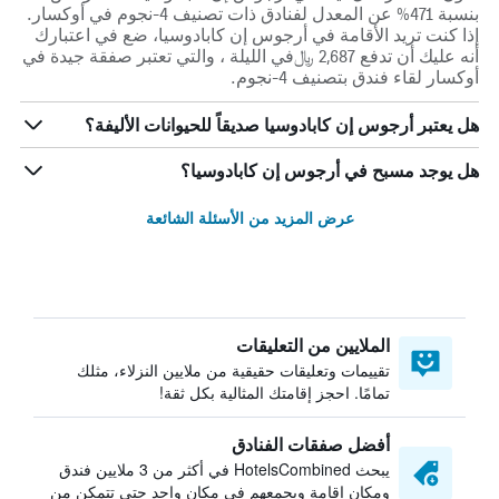
بنسبة 471% عن المعدل لفنادق ذات تصنيف 4-نجوم في أوكسار.
إذا كنت تريد الأقامة في أرجوس إن كابادوسيا، ضع في اعتبارك
أنه عليك أن تدفع 2,687 ﷼في الليلة ، والتي تعتبر صفقة جيدة في
أوكسار لقاء فندق بتصنيف 4-نجوم.
هل يعتبر أرجوس إن كابادوسيا صديقاً للحيوانات الأليفة؟
هل يوجد مسبح في أرجوس إن كابادوسيا؟
عرض المزيد من الأسئلة الشائعة
الملايين من التعليقات
تقييمات وتعليقات حقيقية من ملايين النزلاء، مثلك
تمامًا. احجز إقامتك المثالية بكل ثقة!
أفضل صفقات الفنادق
يبحث HotelsCombined في أكثر من 3 ملايين فندق
ومكان إقامة ويجمعهم في مكان واحد حتى تتمكن من