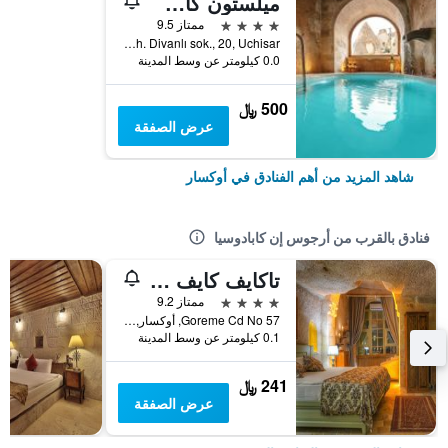
ميلستون كاف للأجنحة الفندقية
4 نجوم
ممتاز 9.5
Tekelli mah. Divanlı sok., 20, Uchisar, أوكسار, تركيا
0.0 كيلومتر عن وسط المدينة
500 ﷼
عرض الصفقة
شاهد المزيد من أهم الفنادق في أوكسار
فنادق بالقرب من أرجوس إن كابادوسيا
تاكايف كايف هاوس
4 نجوم
ممتاز 9.2
Goreme Cd No 57, أوكسار, تركيا
0.1 كيلومتر عن وسط المدينة
241 ﷼
عرض الصفقة