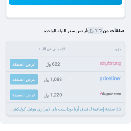
صفقات من
622 ﷼
/
أرخص سعر الليلة الواحدة
مزود
الإجمالي في الليلة
622 ﷼
عرض الصفقة
1,089 ﷼
عرض الصفقة
1,220 ﷼
عرض الصفقة
35 صفقة إضافية لـ فندق أريا بودابست باي لايبراري هوتيل كوليكشين