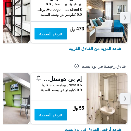
4 نجوم
ممتاز 8.8
Hercegprimas street 8, بودابست, هنغاريا
0.0 كيلومتر عن وسط المدينة
473 ﷼
عرض الصفقة
شاهد المزيد من الفنادق القريبة
فنادق رخيصة في بودابست
إم بي هوستل بودابيست
6 Nyár u., بودابست, هنغاريا
0.9 كيلومتر عن وسط المدينة
55 ﷼
عرض الصفقة
شاهد أرخص الفنادق في بودابست