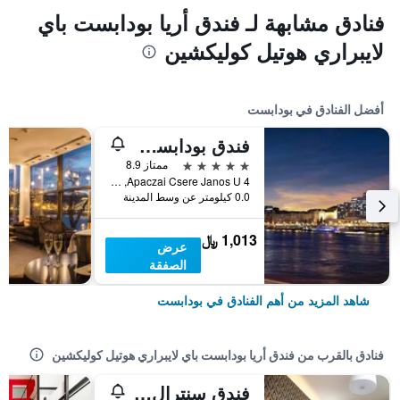
فنادق مشابهة لـ فندق أريا بودابست باي
لايبراري هوتيل كوليكشين
أفضل الفنادق في بودابست
فندق بودابست ماريوت
5 نجوم
ممتاز 8.9
Apaczai Csere Janos U 4, بودابست, هنغاريا
0.0 كيلومتر عن وسط المدينة
1,013 ﷼
عرض
الصفقة
شاهد المزيد من أهم الفنادق في بودابست
فنادق بالقرب من فندق أريا بودابست باي لايبراري هوتيل كوليكشين
فندق سنترال باسيليكا