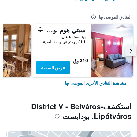
الفنادق الموصى بها
سيتي هوم بودابيست
بودابست, هنغاريا
1.1 كيلومتر عن وسط المدينة
310 ﷼
عرض الصفقة
مشاهدة الفنادق الأخرى الموصى بها
استكشفDistrict V - Belváros-
Lipótváros, بودابست