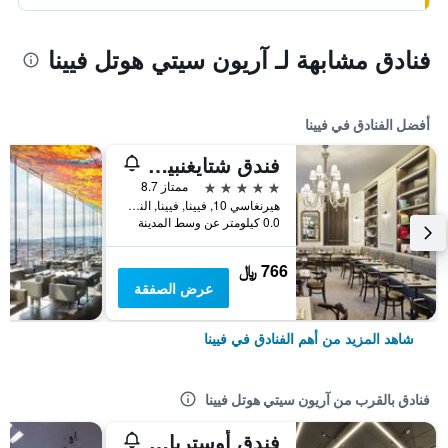
فنادق مشابهة لـ آريون سيتي هوتل فيينا
أفضل الفنادق في فيينا
فندق شتايغنبيرغر هيرنهوف
5 نجوم
ممتاز 8.7
هيرنغاسي 10, فيينا, فيينا, النمسا
0.0 كيلومتر عن وسط المدينة
766 ﷼
عرض الصفقة
شاهد المزيد من أهم الفنادق في فيينا
فنادق بالقرب من آريون سيتي هوتل فيينا
فندق أوستريا تريند بوسي فيينا