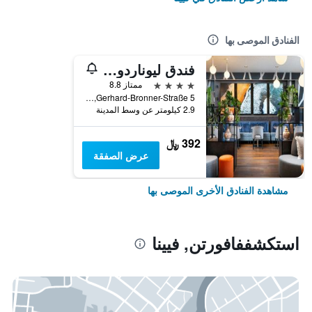
الفنادق الموصى بها
فندق ليوناردو فيينا هابتبانهوف
4 نجوم
ممتاز 8.8
Gerhard-Bronner-Straße 5, فيينا, فيينا, النمسا
2.9 كيلومتر عن وسط المدينة
392 ﷼
عرض الصفقة
مشاهدة الفنادق الأخرى الموصى بها
استكشففافورتن, فيينا