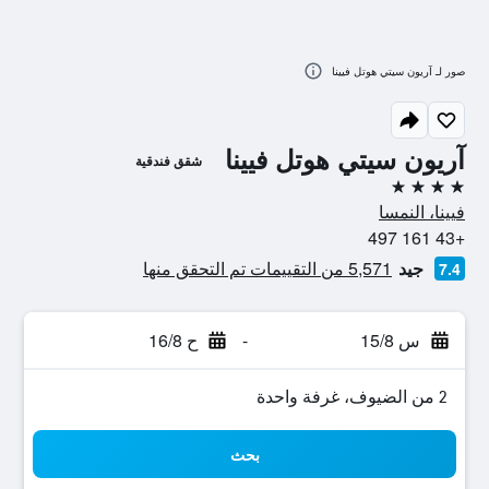
صور لـ آريون سيتي هوتل فيينا
آريون سيتي هوتل فيينا
شقق فندقية
4 نجوم
فيينا، النمسا
+43 161 497
جيد
5,571 من التقييمات تم التحقق منها
7.4
س 15/8
-
ح 16/8
2 من الضيوف، غرفة واحدة
بحث