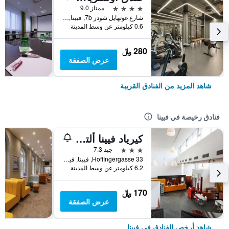
4 نجوم
ممتاز 9.0
شارع غوتهايل شودر 7b, فيينا, فيينا, النمسا
0.6 كيلومتر عن وسط المدينة
280 ﷼
عرض الصفقة
شاهد المزيد من الفنادق القريبة
فنادق رخيصة في فيينا
كيرياد فيينا ألتمانسدورف
3 نجوم
جيد 7.3
Hoffingergasse 33, فيينا, فيينا, النمسا
6.2 كيلومتر عن وسط المدينة
170 ﷼
عرض الصفقة
شاهد أرخص الفنادق في فيينا