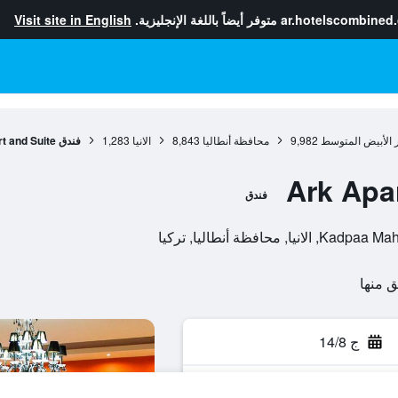
ar.hotelscombined
متوفر أيضاً باللغة الإنجليزية.
Visit site in English
 الأبيض المتوسط
9,982
محافظة أنطاليا
8,843
الانيا
1,283
فندق Ark Apart and Suite
فندق
افظة أنطاليا, تركيا
ج 14/8