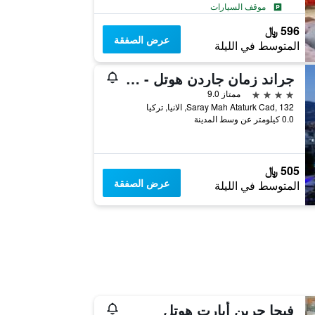
موقف السيارات
596 ﷼
عرض الصفقة
المتوسط في الليلة
جراند زمان جاردن هوتل - شامل جميع الخدمات
4 نجوم
ممتاز 9.0
Saray Mah Ataturk Cad, 132, الانيا, تركيا
0.0 كيلومتر عن وسط المدينة
505 ﷼
عرض الصفقة
المتوسط في الليلة
فيجا جرين أبارت هوتل