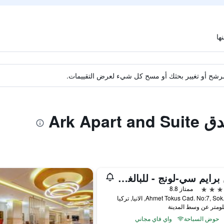
ة مرشح أو تغيير بحثك أو مسح كل شيء لعرض التقييمات.
Ark Ap
صن برايم سي-لونج - للبالغين فقط
ممتاز 8.8
Ahmet Tokus Cad. No:7, S, الانيا, تركيا
حوض السباحة
واي فاي مجاني