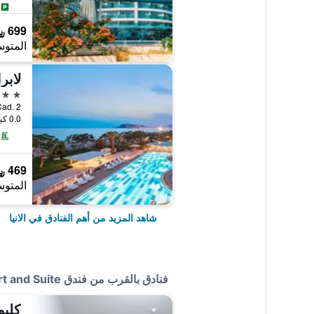
699 ﷼
المتوس
لابرا
5 نجوم
il Cad. 2
0.0 كيلومتر عن وسط المدينة
469 ﷼
المتوس
شاهد المزيد من أهم الفنادق في الانيا
فنادق بالقرب من فندق Ark Apart and Suite