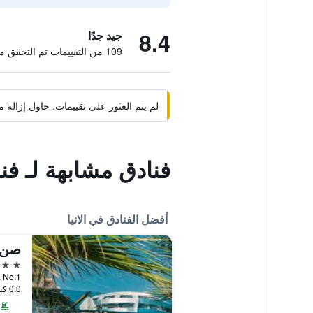
8.4
جيد جدًا
109 من التقييمات تم التحقق منها
لم يتم العثور على تقييمات. حاول إزال
فنادق مشابهة لـ فندق art and Suite
أفضل الفنادق في الانيا
5 نجوم
ok. No:1
0.0 كيلومتر عن وسط المدينة