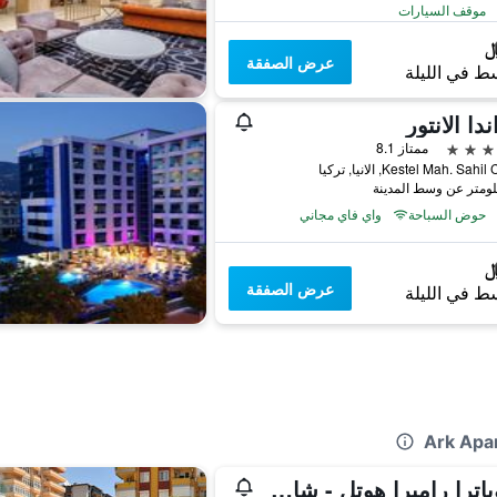
موقف السيارات
عرض الصفقة
ط في الليلة
ندا الانتور
ممتاز 8.1
Kestel Mah. Sah, الانيا, تركيا
حوض السباحة
واي فاي مجاني
عرض الصفقة
ط في الليلة
كليوباترا راميرا هوتل - شامل جميع الخدمات