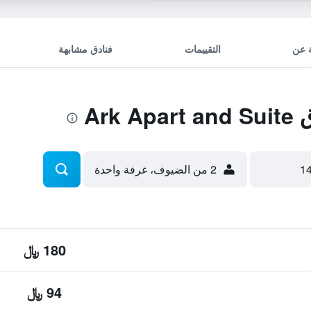
 عن
التقييمات
فنادق مشابهة
Ark
2 من الضيوف، غرفة واحدة
180 ﷼
94 ﷼