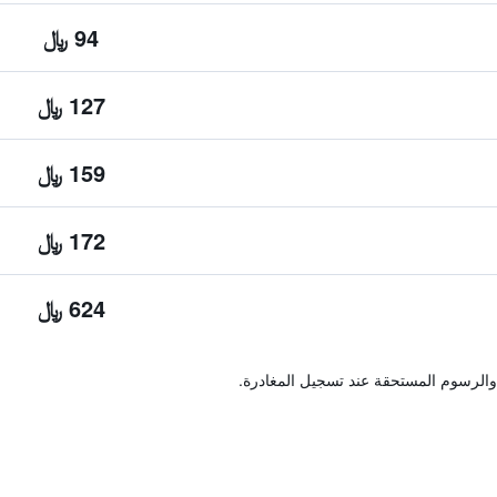
94 ﷼
127 ﷼
159 ﷼
172 ﷼
624 ﷼
والرسوم المستحقة عند تسجيل المغادرة.