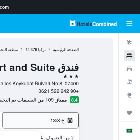
.com
رحلات طيران
الصفحة الرئيسية
تركيا
42,379
منطقة البحر
فنادق
فندق Ark Apart and Suite
سيارات
3 نجوم
حزم العروض
Kadpaa Mahalles Keykubat Bulvari No:8, 07400, الانيا, مح
+90 242 522 3621
استكشاف
ممتاز
109 من التقييمات تم التحقق منها
8.4
رحلات
خ 13/8
-
العَرَبِيَّة
2 من الضيوف، غرفة واحدة