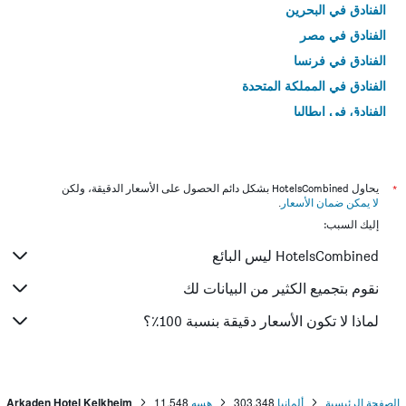
الفنادق في البحرين
الفنادق في مصر
الفنادق في فرنسا
الفنادق في المملكة المتحدة
الفنادق في إيطاليا
الفنادق في تايلاند
*
يحاول HotelsCombined بشكل دائم الحصول على الأسعار الدقيقة، ولكن
لا يمكن ضمان الأسعار
.
إليك السبب:
HotelsCombined ليس البائع
نقوم بتجميع الكثير من البيانات لك
لماذا لا تكون الأسعار دقيقة بنسبة 100٪؟
الصفحة الرئيسية
ألمانيا
303,348
هسه
11,548
Arkaden Hotel Kelkheim