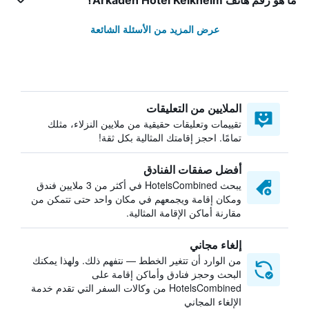
ما هو رقم هاتف Arkaden Hotel Kelkheim؟
عرض المزيد من الأسئلة الشائعة
الملايين من التعليقات
تقييمات وتعليقات حقيقية من ملايين النزلاء، مثلك
تمامًا. احجز إقامتك المثالية بكل ثقة!
أفضل صفقات الفنادق
يبحث HotelsCombined في أكثر من 3 ملايين فندق
ومكان إقامة ويجمعهم في مكان واحد حتى تتمكن من
مقارنة أماكن الإقامة المثالية.
إلغاء مجاني
من الوارد أن تتغير الخطط — نتفهم ذلك. ولهذا يمكنك
البحث وحجز فنادق وأماكن إقامة على
HotelsCombined من وكالات السفر التي تقدم خدمة
الإلغاء المجاني