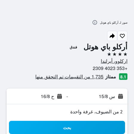
صور لـ أركلو باي هوتل
أركلو باي هوتل
فندق
4 نجوم
اركلوو، أيرلندا
+353 4023 2309
ممتاز
1,735 من التقييمات تم التحقق منها
8.1
س 15/8
-
ح 16/8
2 من الضيوف، غرفة واحدة
بحث