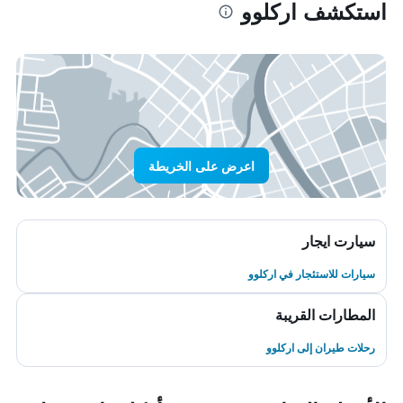
استكشف اركلوو
اعرض على الخريطة
سيارت ايجار
سيارات للاستئجار في اركلوو
المطارات القريبة
رحلات طيران إلى اركلوو