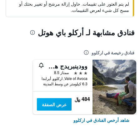
لم يتم العثور على تقييمات. حاول إزالة مرشح أو تغيير بحثك أو
مسح كل شيء لعرض التقييمات.
فنادق مشابهة لـ أركلو باي هوتل
فنادق رخيصة في اركلوو
وودينبريدج هوتيل
3 نجوم
ممتاز 8.5
Vale of Avoca, اركلوو, أيرلندا
6.3 كيلومتر عن وسط المدينة
484 ﷼
عرض الصفقة
شاهد أرخص الفنادق في اركلوو