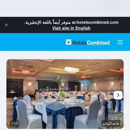
ar.hotelscombined.com
متوفر أيضاً باللغة الإنجليزية.
Visit site in English
قاعة الولائم
1/17
غر