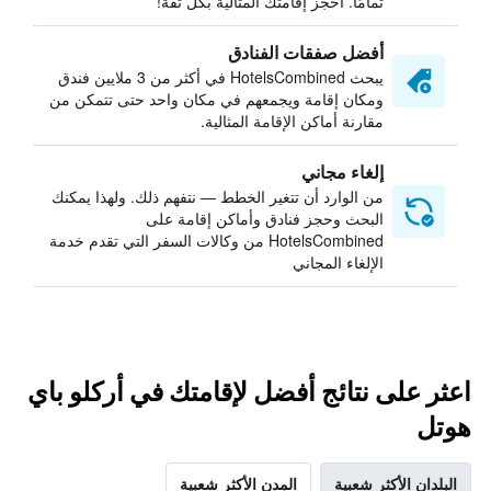
تمامًا. احجز إقامتك المثالية بكل ثقة!
أفضل صفقات الفنادق
يبحث HotelsCombined في أكثر من 3 ملايين فندق
ومكان إقامة ويجمعهم في مكان واحد حتى تتمكن من
مقارنة أماكن الإقامة المثالية.
إلغاء مجاني
من الوارد أن تتغير الخطط — نتفهم ذلك. ولهذا يمكنك
البحث وحجز فنادق وأماكن إقامة على
HotelsCombined من وكالات السفر التي تقدم خدمة
الإلغاء المجاني
اعثر على نتائج أفضل لإقامتك في أركلو باي
هوتل
البلدان الأكثر شعبية
المدن الأكثر شعبية