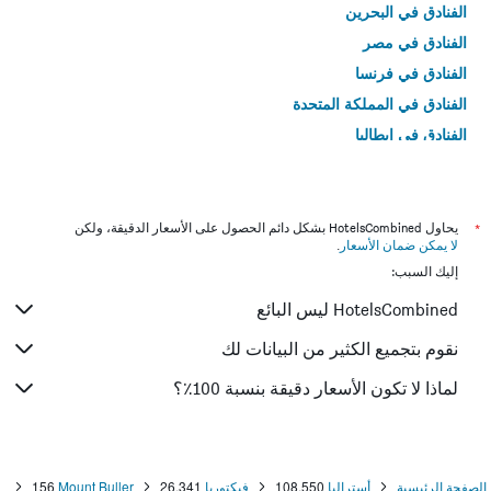
الفنادق في البحرين
الفنادق في مصر
الفنادق في فرنسا
الفنادق في المملكة المتحدة
الفنادق في إيطاليا
الفنادق في تايلاند
*
يحاول HotelsCombined بشكل دائم الحصول على الأسعار الدقيقة، ولكن
لا يمكن ضمان الأسعار
.
إليك السبب:
HotelsCombined ليس البائع
نقوم بتجميع الكثير من البيانات لك
لماذا لا تكون الأسعار دقيقة بنسبة 100٪؟
الصفحة الرئيسية
أستراليا
108,550
فيكتوريا
26,341
Mount Buller
156