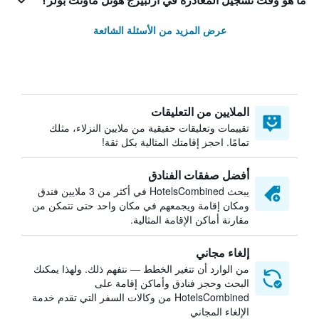
ما هو وقت تسجيل المغادرة في أرلبيرج هوتل ماونت بولر؟
عرض المزيد من الأسئلة الشائعة
الملايين من التعليقات
تقييمات وتعليقات حقيقية من ملايين النزلاء، مثلك
تمامًا. احجز إقامتك المثالية بكل ثقة!
أفضل صفقات الفنادق
يبحث HotelsCombined في أكثر من 3 ملايين فندق
ومكان إقامة ويجمعهم في مكان واحد حتى تتمكن من
مقارنة أماكن الإقامة المثالية.
إلغاء مجاني
من الوارد أن تتغير الخطط — نتفهم ذلك. ولهذا يمكنك
البحث وحجز فنادق وأماكن إقامة على
HotelsCombined من وكالات السفر التي تقدم خدمة
الإلغاء المجاني