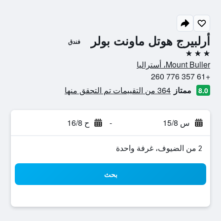
أرلبيرج هوتل ماونت بولر
فندق
3 نجوم
Mount Buller، أستراليا
+61 357 776 260
ممتاز
364 من التقييمات تم التحقق منها
8.0
س 15/8
-
ح 16/8
2 من الضيوف، غرفة واحدة
بحث