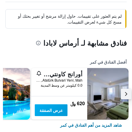
لم يتم العثور على تقييمات. حاول إزالة مرشح أو تغيير بحثك أو
مسح كل شيء لعرض التقييمات.
فنادق مشابهة لـ أرماس لابادا
أفضل الفنادق في كمر
أورانج كاونتي كيمير - شامامل جميع الخدمات
Atatürk Bulvari Yeni, Mah., كمر, تركيا
0.0 كيلومتر عن وسط المدينة
620 ﷼
عرض الصفقة
شاهد المزيد من أهم الفنادق في كمر