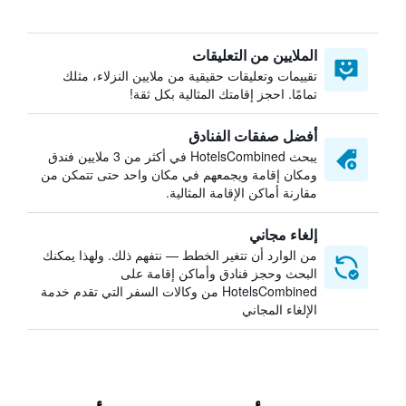
الملايين من التعليقات
تقييمات وتعليقات حقيقية من ملايين النزلاء، مثلك
تمامًا. احجز إقامتك المثالية بكل ثقة!
أفضل صفقات الفنادق
يبحث HotelsCombined في أكثر من 3 ملايين فندق
ومكان إقامة ويجمعهم في مكان واحد حتى تتمكن من
مقارنة أماكن الإقامة المثالية.
إلغاء مجاني
من الوارد أن تتغير الخطط — نتفهم ذلك. ولهذا يمكنك
البحث وحجز فنادق وأماكن إقامة على
HotelsCombined من وكالات السفر التي تقدم خدمة
الإلغاء المجاني