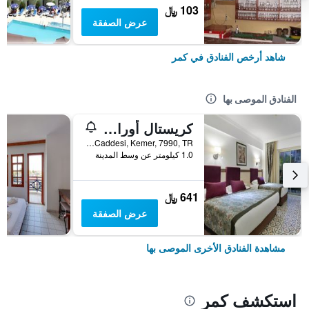
103 ﷼
عرض الصفقة
شاهد أرخص الفنادق في كمر
الفنادق الموصى بها
كريستال أورا أكوا كوليكشن -سعامامل جميع الخدمات
Atatürk Caddesi, Kemer, 7990, TR, كمر, تركيا
1.0 كيلومتر عن وسط المدينة
641 ﷼
عرض الصفقة
مشاهدة الفنادق الأخرى الموصى بها
استكشف كمر