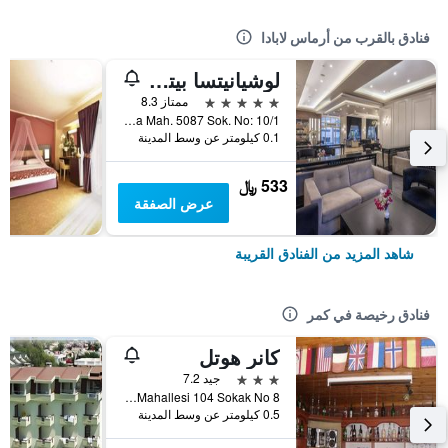
فنادق بالقرب من أرماس لابادا
لوشيانيتسا بيتش ريزورت
5 نجوم
ممتاز 8.3
Çamyuva Mah. 5087 Sok. No: 10/1, كمر, تركيا
0.1 كيلومتر عن وسط المدينة
533 ﷼
عرض الصفقة
شاهد المزيد من الفنادق القريبة
فنادق رخيصة في كمر
كانر هوتل
3 نجوم
جيد 7.2
Merkez Mahallesi 104 Sokak No 8, كمر, تركيا
0.5 كيلومتر عن وسط المدينة