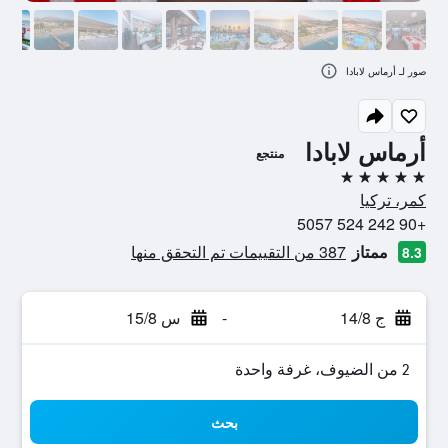
صور لـ أرماس لابادا
أرماس لابادا
منتجع
5 نجوم
كمر، تركيا
+90 242 524 5057
ممتاز
387 من التقييمات تم التحقق منها
8.3
ج 14/8
-
س 15/8
2 من الضيوف، غرفة واحدة
بحث