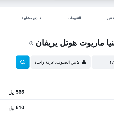
 عن
التقييمات
فنادق مشابهة
ا ماريوت هوتل يريفان
2 من الضيوف، غرفة واحدة
566 ﷼
610 ﷼