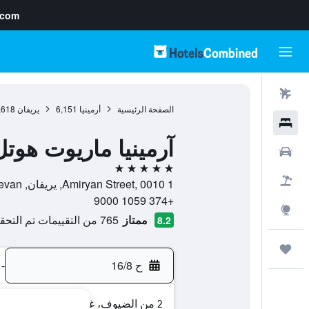
.com
رحلات طيران
الصفحة الرئيسية
أرمينيا
6,151
يريفان
,618
فنادق
آرمينيا ماريوت هوتل
سيارات
5 نجوم
حزم العروض
1 Amiryan Street, 0010, يريفان, Yerevan, أرمينيا
+374 1059 9000
استكشاف
ممتاز
765 من التقييمات تم التحقق منها
8.2
رحلات
ح 16/8
-
2 من الضيوف، غرفة واحدة