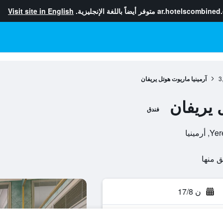
ar.hotelscombined
متوفر أيضاً باللغة الإنجليزية.
Visit site in English
3
آرمينيا ماريوت هوتل يريفان
 يريفان
فندق
ن 17/8