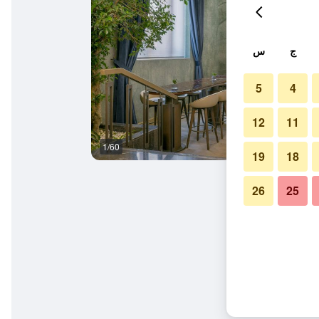
ج
س
5
4
12
11
1/60
حمام
19
18
26
25