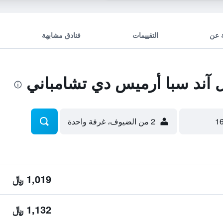
 عن
التقييمات
فنادق مشابهة
آند سبا أرميس دي تشامباني
2 من الضيوف، غرفة واحدة
1,019 ﷼
1,132 ﷼