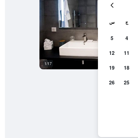
ج
س
5
4
12
11
1/17
مطعم
19
18
26
25
باني