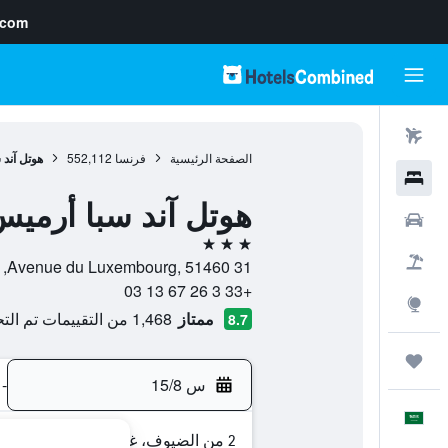
.com
رحلات طيران
الصفحة الرئيسية
فرنسا
552,112
هوتل آند
فنادق
هوتل آند سبا أرمي
سيارات
3 نجوم
حزم العروض
31 Avenue du Luxembourg, 51460, لابين, إقليم المارن, فرنسا
+33 3 26 67 13 03
استكشاف
ممتاز
1,468 من التقييمات تم التحقق منها
8.7
رحلات
س 15/8
-
العَرَبِيَّة
2 من الضيوف، غرفة واحدة