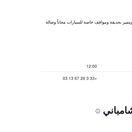
ان إقامة "Armes de Champagne Hôtel & Spa" في شالون أون شامباني، على بعد 42 كم من محطة Epernay، ويتميز بحديقة ومواقف خاصة للسيارات مجاناً وصالة
12:00
+33 3 26 67 13 03
امباني