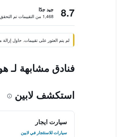
8.7
جيد جدًا
1,468 من التقييمات تم التحقق منها
لم يتم العثور على تقييمات. حاول إزال
فنادق مشابهة لـ ه
استكشف لابين
سيارت ايجار
سيارات للاستئجار في لابين