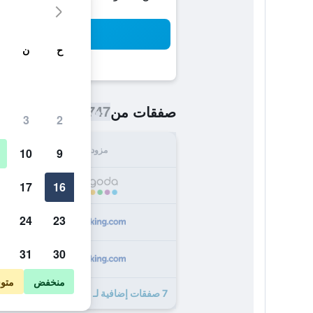
بح
ح
ن
747 ﷼
صفقات من
/
أرخص سعر اللي
3
2
مزود
الإجما
10
9
747
17
16
24
23
747
31
30
778
منخفض
متو
7 صفقات إضافية لـ هوتل آند سبا أرميس دي تشامباني