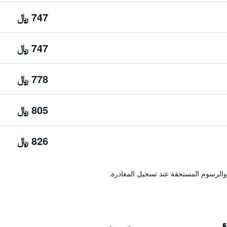
747 ﷼
747 ﷼
778 ﷼
805 ﷼
826 ﷼
والرسوم المستحقة عند تسجيل المغادرة.