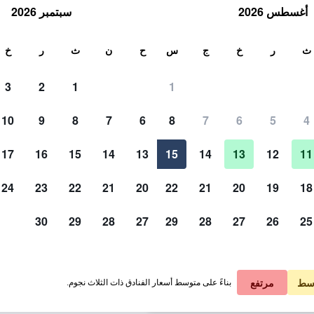
أغسطس 2026
سبتمبر 2026
ث
ث
ر
خ
ج
س
ح
ن
ث
ر
خ
3
2
1
1
لة الواحدة
10
9
8
7
6
8
7
6
5
4
آخر
لي في الليلة
17
16
15
14
13
15
14
13
12
11
 ﷼
عرض الصفقة
24
23
22
21
20
22
21
20
19
18
30
29
28
27
29
28
27
26
25
صور لـ هوتل آند سبا أرميس دي تشام
 ﷼
عرض الصفقة
 ﷼
عرض الصفقة
سط
مرتفع
بناءً على متوسط أسعار الفنادق ذات الثلاث نجوم.