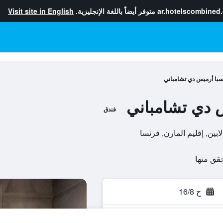
ar.hotelscombined
متوفر أيضاً باللغة الإنجليزية.
Visit site in English
 سبا أرميس دي تشامباني
س دي تشامباني
فندق
ح 16/8