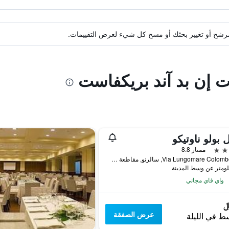
ة مرشح أو تغيير بحثك أو مسح كل شيء لعرض التقييمات.
ت إن بد آند بريكفاست
 بولو ناوتيكو
ممتاز 8.8
Via Lungomare Colombo 132, سالرنو, مقاطعة ساليرنو, إيطاليا
واي فاي مجاني
عرض الصفقة
ط في الليلة