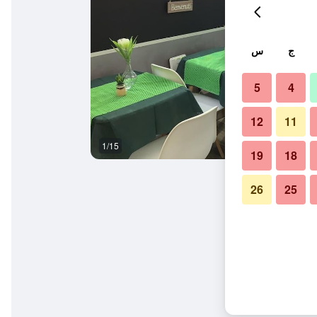
ج
س
5
4
12
11
1/15
بوفيه
19
18
26
25