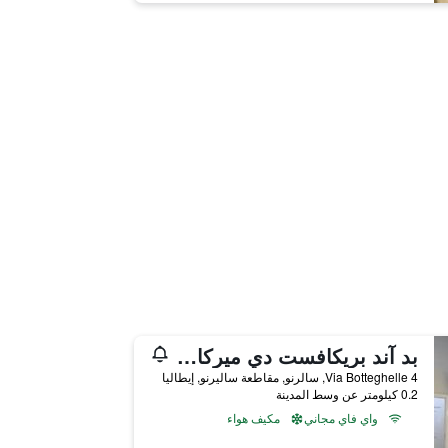
بد آند بريكافست دي ميركانتي
Via Botteghelle 4, سالرنو, مقاطعة ساليرنو, إيطاليا
0.2 كيلومتر عن وسط المدينة
واي فاي مجاني
مكيف هواء