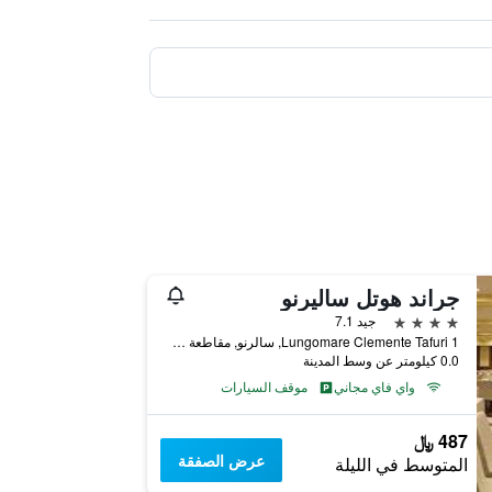
جراند هوتل ساليرنو
4 نجوم
جيد 7.1
Lungomare Clemente Tafuri 1, سالرنو, مقاطعة ساليرنو, إيطاليا
0.0 كيلومتر عن وسط المدينة
واي فاي مجاني
موقف السيارات
487 ﷼
عرض الصفقة
المتوسط في الليلة