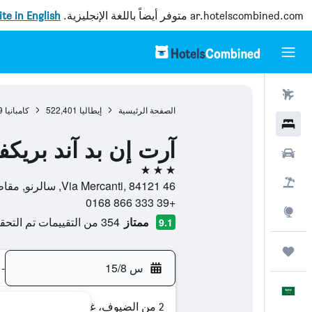
ar.hotelscombined.com
متوفر أيضاً باللغة الإنجليزية.
site in English
رحلات طيران
الصفحة الرئيسية
إيطاليا
522,401
كامبانيا
9
فنادق
آرت إن بد آند بريك
سيارات
3 نجوم
حزم العروض
46 Via Mercanti, 84121, سالرنو, مقاطعة ساليرنو, إيطاليا
+39 333 866 0168
استكشاف
ممتاز
354 من التقييمات تم التحقق منها
9.1
رحلات
س 15/8
-
العَرَبِيَّة
2 من الضيوف، غرفة واحدة