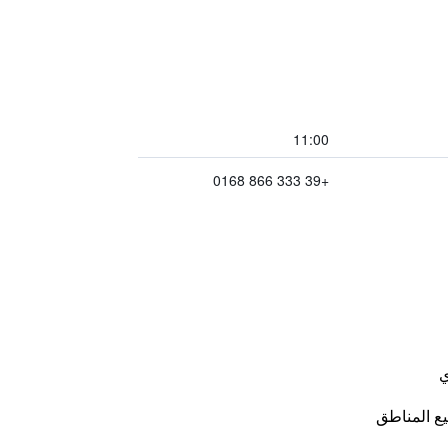
11:00
+39 333 866 0168
ي
ع المناطق