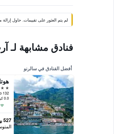
لم يتم العثور على تقييمات. حاول إزال
فنادق مشابهة لـ آر
أفضل الفنادق في سالرنو
هوتل
4 نجوم
0.0 كيلومتر عن وسط المدينة
527 ﷼
المتوس