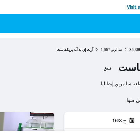
Visit 
35,36
سالرنو
1,657
آرت إن بد آند بريكفاست
فاست
فندق
ح 16/8