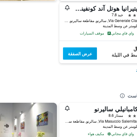
ميديتيرانيا هوتل آند كونفينشن سنتر
جيد 7.8
Via Generale Clark, 54, سالرنو, مقاطعة ساليرنو, إيطاليا
واي فاي مجاني
موقف السيارات
عرض الصفقة
ط في الليلة
فاست
امبانيلي ساليرنو
ممتاز 8.6
Via Masuccio Salernitano 71, سالرنو, مقاطعة ساليرنو, إيطاليا
واي فاي مجاني
مكيف هواء