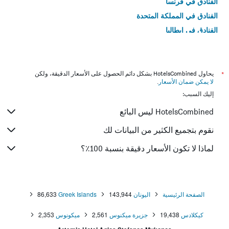
الفنادق في فرنسا
الفنادق في المملكة المتحدة
الفنادق في إيطاليا
الفنادق في تايلاند
*
يحاول HotelsCombined بشكل دائم الحصول على الأسعار الدقيقة، ولكن
لا يمكن ضمان الأسعار
.
إليك السبب:
HotelsCombined ليس البائع
نقوم بتجميع الكثير من البيانات لك
لماذا لا تكون الأسعار دقيقة بنسبة 100٪؟
الصفحة الرئيسية
اليونان
143,944
Greek Islands
86,633
كيكلادس
19,438
جزيرة ميكنوس
2,561
ميكونوس
2,353