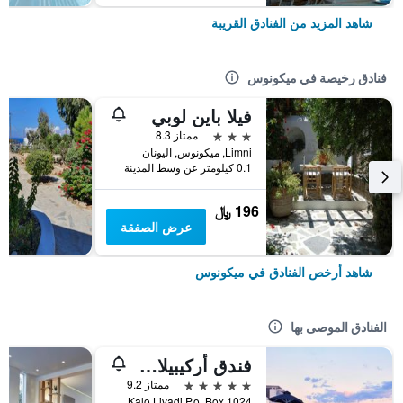
شاهد المزيد من الفنادق القريبة
فنادق رخيصة في ميكونوس
فيلا باين لوبي
3 نجوم
ممتاز 8.3
Limni, ميكونوس, اليونان
0.1 كيلومتر عن وسط المدينة
196 ﷼
عرض الصفقة
شاهد أرخص الفنادق في ميكونوس
الفنادق الموصى بها
فندق أركيبيلاغوس - فنادق صمول لكجوري أوف ذا وورلد
5 نجوم
ممتاز 9.2
Kalo Livadi P.o. Box 1024, ميكونوس, اليونان