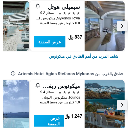
سيميلي هوتل
5 نجوم
ممتاز 9.2
Mykonos Town, ميكونوس, اليونان
0.0 كيلومتر عن وسط المدينة
837 ﷼
عرض الصفقة
شاهد المزيد من أهم الفنادق في ميكونوس
فنادق بالقرب من Artemis Hotel Agios Stefanos Mykonos
ميكونوس ريفييرا هوتل آند سبا أ ميمبر أوف سمول لاكشري هوتلز أوف ذا وورلد
5 نجوم
ممتاز 9.4
Tourlos, ميكونوس, اليونان
1.0 كيلومتر عن وسط المدينة
1,247 ﷼
عرض
الصفقة