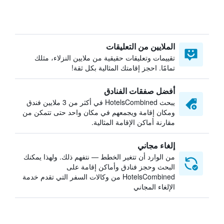
الملايين من التعليقات
تقييمات وتعليقات حقيقية من ملايين النزلاء، مثلك
تمامًا. احجز إقامتك المثالية بكل ثقة!
أفضل صفقات الفنادق
يبحث HotelsCombined في أكثر من 3 ملايين فندق
ومكان إقامة ويجمعهم في مكان واحد حتى تتمكن من
مقارنة أماكن الإقامة المثالية.
إلغاء مجاني
من الوارد أن تتغير الخطط — نتفهم ذلك. ولهذا يمكنك
البحث وحجز فنادق وأماكن إقامة على
HotelsCombined من وكالات السفر التي تقدم خدمة
الإلغاء المجاني