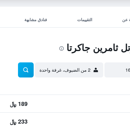
 عن
التقييمات
فنادق مشابهة
 ثامرين جاكرتا
2 من الضيوف، غرفة واحدة
189 ﷼
233 ﷼