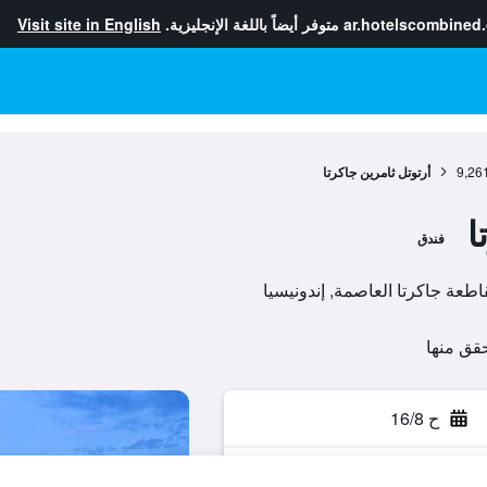
ar.hotelscombined
متوفر أيضاً باللغة الإنجليزية.
Visit site in English
9,26
أرتوتل ثامرين جاكرتا
ا
فندق
ح 16/8