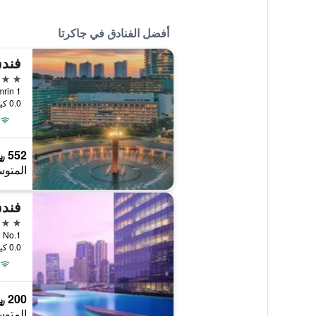
أفضل الفنادق في جاكرتا
5 نجوم
MH Thamrin 1
0.0 كيلومتر عن وسط المدينة
552 ﷼
المتوس
فندق
5 نجوم
Satrio No.1
0.0 كيلومتر عن وسط المدينة
200 ﷼
المتوس