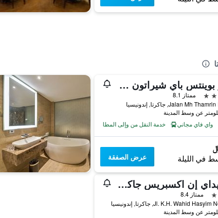
ا
فور بوينتس باي شيراتون جاكرتا تامرين
ممتاز 8.1
Jalan Mh Tha, جاكرتا, إندونيسيا
واي فاي مجاني
خدمة النقل من وإلى المطار
عرض الصفقة
ط في الليلة
هوليداي إن اكسبريس جاكرتا وحيد هاشم
ممتاز 8.4
Jl. K.H. Wahid Hasy, جاكرتا, إندونيسيا