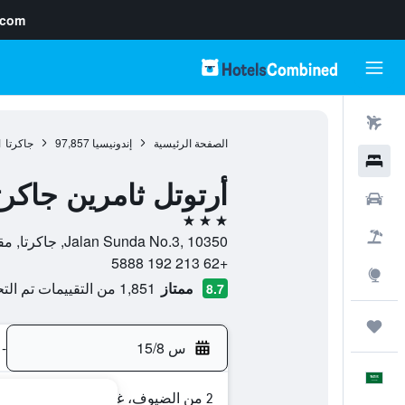
.com
رحلات طيران
الصفحة الرئيسية
إندونيسيا
97,857
جاكرتا
1
فنادق
أرتوتل ثامرين جاكرت
سيارات
3 نجوم
حزم العروض
Jalan Sunda No.3, 10350, جاكرتا, مقاطعة جاكرتا العاصمة, إندونيسيا
+62 213 192 5888
استكشاف
ممتاز
1,851 من التقييمات تم التحقق منها
8.7
رحلات
س 15/8
-
العَرَبِيَّة
2 من الضيوف، غرفة واحدة