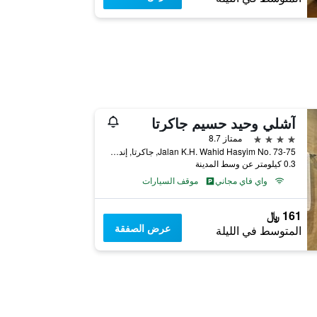
آشلي وحيد حسيم جاكرتا
4 نجوم
ممتاز 8.7
Jalan K.H. Wahid Hasyim No. 73-75, جاكرتا, إندونيسيا
0.3 كيلومتر عن وسط المدينة
واي فاي مجاني
موقف السيارات
161 ﷼
عرض الصفقة
المتوسط في الليلة