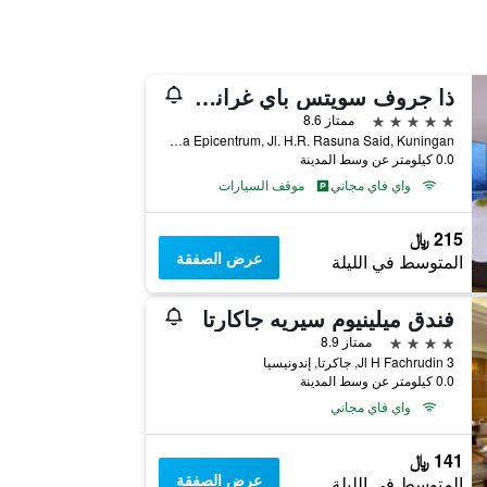
ذا جروف سويتس باي غراند أستون
5 نجوم
ممتاز 8.6
Kawasan Rasuna Epicentrum, Jl. H.R. Rasuna Said, Kuningan, جاكرتا, إندونيسيا
0.0 كيلومتر عن وسط المدينة
واي فاي مجاني
موقف السيارات
215 ﷼
عرض الصفقة
المتوسط في الليلة
فندق ميلينيوم سيريه جاكارتا
4 نجوم
ممتاز 8.9
Jl H Fachrudin 3, جاكرتا, إندونيسيا
0.0 كيلومتر عن وسط المدينة
واي فاي مجاني
141 ﷼
عرض الصفقة
المتوسط في الليلة