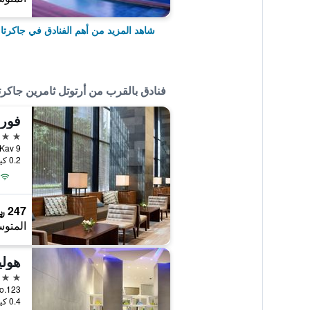
شاهد المزيد من أهم الفنادق في جاكرتا
فنادق بالقرب من أرتوتل ثامرين جاكرت
4 نجوم
mrin Kav 9
0.2 كيلومتر عن وسط المدينة
247 ﷼
المتوس
3 نجوم
im No.123
0.4 كيلومتر عن وسط المدينة