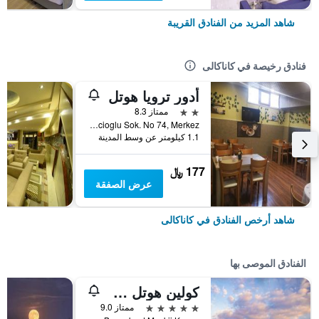
شاهد المزيد من الفنادق القريبة
فنادق رخيصة في كاناكالى
أدور ترويا هوتل
2 نجمتين
ممتاز 8.3
Ismetpasa Mah. Hacioglu Sok. No 74, Merkez, كاناكالى, تركيا
1.1 كيلومتر عن وسط المدينة
177 ﷼
عرض الصفقة
شاهد أرخص الفنادق في كاناكالى
الفنادق الموصى بها
كولين هوتل سبا آند كونفينشن سنتر
5 نجوم
ممتاز 9.0