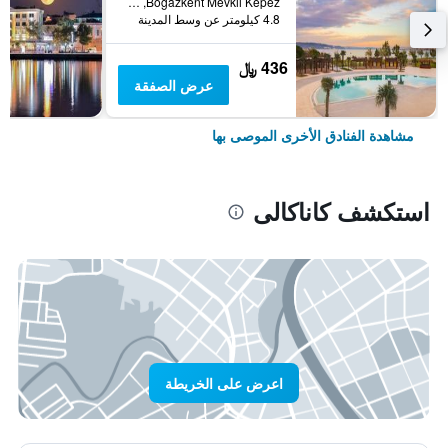
Bogazkent Mevkii Kepez, كاناكالى, تركيا
4.8 كيلومتر عن وسط المدينة
436 ﷼
عرض الصفقة
مشاهدة الفنادق الأخرى الموصى بها
استكشف كاناكالى
اعرض على الخريطة