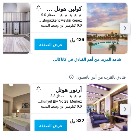
كولين هوتل سبا آند كونفينشن سنتر
5 نجوم
ممتاز 9.0
Bogazkent Mevkii Kepez, كاناكالى, تركيا
0.0 كيلومتر عن وسط المدينة
436 ﷼
عرض الصفقة
شاهد المزيد من أهم الفنادق في كاناكالى
فنادق بالقرب من آس بانسيون
آرتور هوتل
3 نجوم
ممتاز 8.8
Cumhuriyet Blv No:28, Merkez, كاناكالى, تركيا
0.0 كيلومتر عن وسط المدينة
332 ﷼
عرض الصفقة