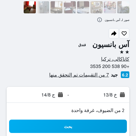
صور لـ آس بانسيون
آس بانسيون
فندق
2 نجمتين
كاناكالى، تركيا
+90 538 200 3535
جيد
7 من التقييمات تم التحقق منها
6.2
خ 13/8
-
ج 14/8
2 من الضيوف، غرفة واحدة
بحث