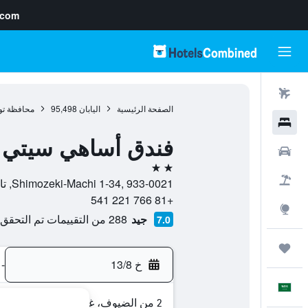
.com
رحلات طيران
الصفحة الرئيسية
اليابان
95,498
محافظة توي
فنادق
فندق أساهي سيتي 
سيارات
2 نجمتين
حزم العروض
Shimozeki-Machi 1-34, 933-0021, تاكاوكا, محافظة توياما, اليابان
+81 766 221 541
استكشاف
جيد
288 من التقييمات تم التحقق منها
7.0
رحلات
خ 13/8
-
العَرَبِيَّة
2 من الضيوف، غرفة واحدة