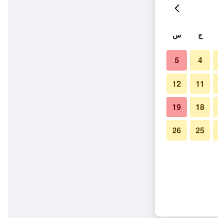
ج
س
5
4
12
11
19
18
26
25