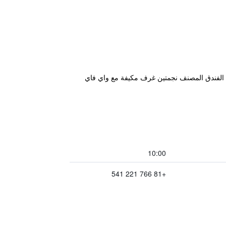
لعة كانازاوا و48 كم من حديقة كينروكوين. لدى هذا الفندق المصنف نجمتين غرف مكيفة مع واي فاي
10:00
+81 766 221 541