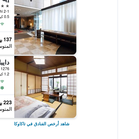
3 نجوم
2-1 Marunouchi, تاكاوكا, اليابان
0.5 كيلومتر عن وسط المدينة
137 ﷼
المتوس
دايب
machi 1276
1.2 كيلومتر عن وسط المدينة
223 ﷼
المتوس
شاهد أرخص الفنادق في تاكاوكا