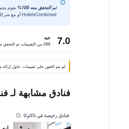
تم التحقق منه 100%
نقوم بجم
HotelsCombined أو مع شركائنا الخارجيين الموثوقين.
7.0
جيد
288 من التقييمات تم التحقق منها
لم يتم العثور على تقييمات. حاول إزال
فنادق مشابهة لـ ف
فنادق رخيصة في تاكاوكا