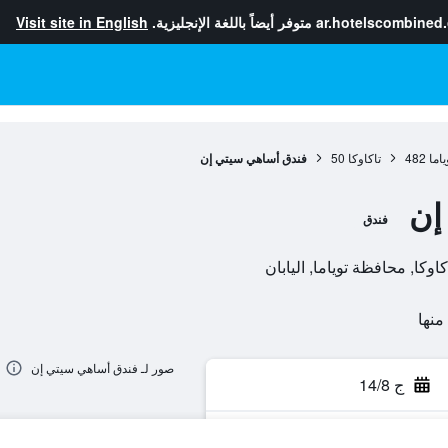
ar.hotelscombined
متوفر أيضاً باللغة الإنجليزية.
Visit site in English
اما
482
تاكاوكا
50
فندق أساهي سيتي إن
إن
فندق
صور لـ فندق أساهي سيتي إن
ج 14/8