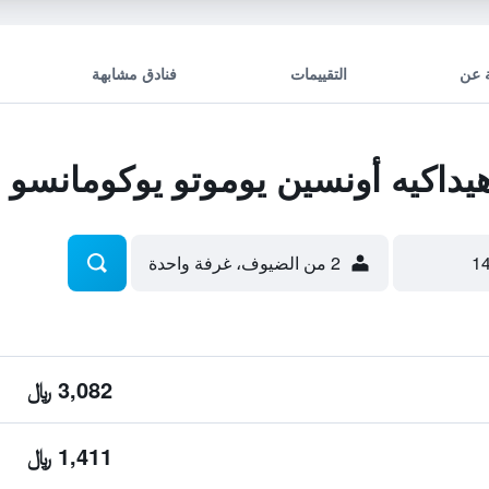
 عن
التقييمات
فنادق مشابهة
اكيه أونسين يوموتو يوكومانسو
2 من الضيوف، غرفة واحدة
3,082 ﷼
1,411 ﷼