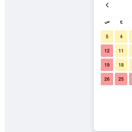
ج
س
5
4
12
11
19
18
26
25