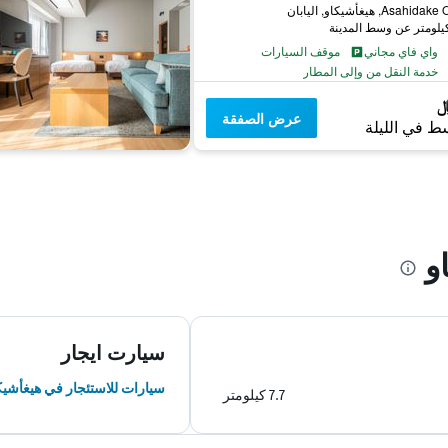
Asah, هيغأشيكاو, اليابان
واي فاي مجاني
موقف السيارات
خدمة النقل من وإلى المطار
عرض الصفقة
ط في الليلة
و
سيارت ايجار
سيارات للاستئجار في هيغأشيك
7.7 كيلومتر