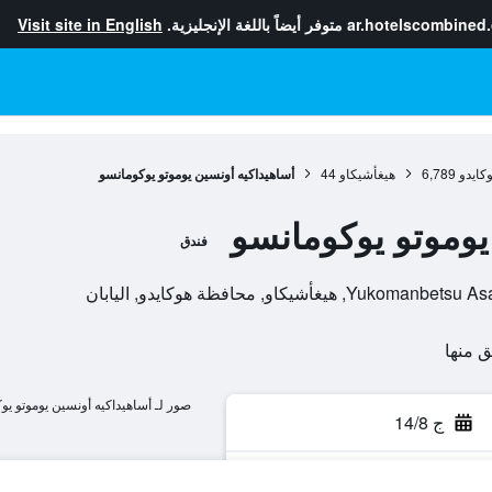
ar.hotelscombined
متوفر أيضاً باللغة الإنجليزية.
Visit site in English
كايدو
6,789
هيغأشيكاو
44
أساهيداكيه أونسين يوموتو يوكومانسو
يوموتو يوكومانسو
فندق
كاو, محافظة هوكايدو, اليابان
صور لـ أساهيداكيه أونسين يوموتو يو
ج 14/8