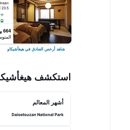
idake Onsen
23.5 كيلومتر عن وسط المدينة
664 ﷼
المتوس
شاهد أرخص الفنادق في هيغأشيكاو
استكشف هيغأشيكا
أشهر المعالم
Daisetsuzan National Park