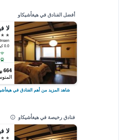
أفضل الفنادق في هيغأشيكاو
لا ف
4 نجوم
idake Onsen
0.0 كيلومتر عن وسط المدينة
664 ﷼
المتوس
شاهد المزيد من أهم الفنادق في هيغأشي
فنادق رخيصة في هيغأشيكاو
لا ف
4 نجوم