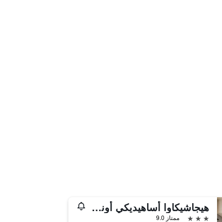
هيجاشيكاوا أساهيديكي أونسين هوتل بير مونتي
3 نجوم
ممتاز 9.0