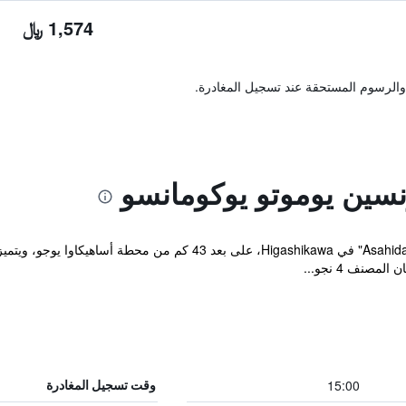
1,574 ﷼
والرسوم المستحقة عند تسجيل المغادرة.
نسين يوموتو يوكومانسو
يقع مكان إقامة "Asahidake Yumoto Yukomanso" في Higashikawa، على 
صنف 4 نجو...
15:00
وقت تسجيل المغادرة