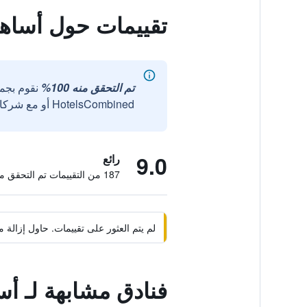
تقييمات حول أساهي
تم التحقق منه 100%
نقوم بجم
HotelsCombined أو مع شركائنا الخارجيين الموثوقين.
9.0
رائع
187 من التقييمات تم التحقق منها
لم يتم العثور على تقييمات. حاول إزال
فنادق مشابهة لـ أس