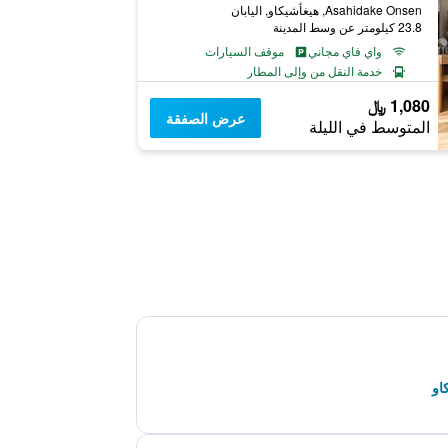
Asahidake Onsen, هيغأشيكاو, اليابان
23.8 كيلومتر عن وسط المدينة
واي فاي مجاني
موقف السيارات
خدمة النقل من وإلى المطار
1,080 ﷼
عرض الصفقة
المتوسط في الليلة
او