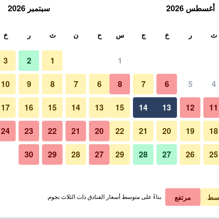
أغسطس 2026
سبتمبر 2026
ث
ث
ر
خ
ج
س
ح
ن
ث
ر
خ
3
2
1
1
ليلة الواحدة
10
9
8
7
6
8
7
6
5
4
لي في الليلة
17
16
15
14
13
15
14
13
12
11
1 ﷼
عرض الصفقة
24
23
22
21
20
22
21
20
19
18
30
29
28
27
29
28
27
26
25
1 ﷼
عرض الصفقة
3 ﷼
عرض الصفقة
سط
مرتفع
بناءً على متوسط أسعار الفنادق ذات الثلاث نجوم.