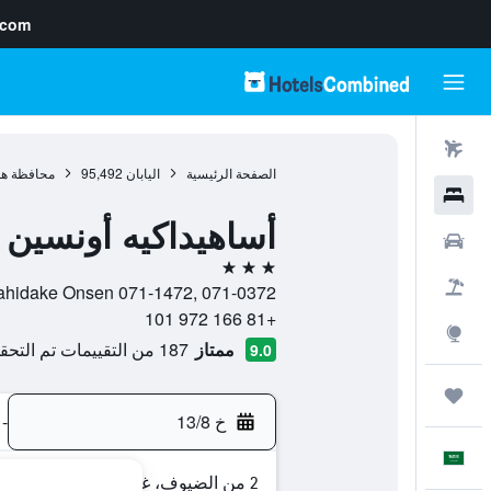
.com
رحلات طيران
الصفحة الرئيسية
اليابان
95,492
محافظة هو
فنادق
أساهيداكيه أونسين 
سيارات
3 نجوم
حزم العروض
Yukomanbetsu Asahidake Onsen 071-1472, 071-0372, هيغأشي
+81 166 972 101
استكشاف
ممتاز
187 من التقييمات تم التحقق منها
9.0
رحلات
خ 13/8
-
العَرَبِيَّة
2 من الضيوف، غرفة واحدة