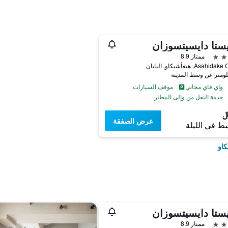
يستا دايسيتسوزان
ممتاز 8.9
Asah, هيغأشيكاو, اليابان
واي فاي مجاني
موقف السيارات
خدمة النقل من وإلى المطار
عرض الصفقة
ط في الليلة
كاو
يستا دايسيتسوزان
ممتاز 8.9