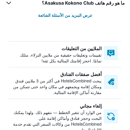
ما هو رقم هاتف Asakusa Kokono Club؟
عرض المزيد من الأسئلة الشائعة
الملايين من التعليقات
تقييمات وتعليقات حقيقية من ملايين النزلاء، مثلك
تمامًا. احجز إقامتك المثالية بكل ثقة!
أفضل صفقات الفنادق
يبحث HotelsCombined في أكثر من 3 ملايين فندق
ومكان إقامة ويجمعهم في مكان واحد حتى تتمكن من
مقارنة أماكن الإقامة المثالية.
إلغاء مجاني
من الوارد أن تتغير الخطط — نتفهم ذلك. ولهذا يمكنك
البحث وحجز فنادق وأماكن إقامة على
HotelsCombined من وكالات السفر التي تقدم خدمة
الإلغاء المجاني