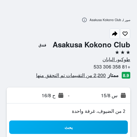
صور لـ Asakusa Kokono Club
Asakusa Kokono Club
فندق
3 نجوم
طوكيو، اليابان
+81 358 306 533
ممتاز
2,200 من التقييمات تم التحقق منها
8.9
س 15/8
-
ح 16/8
2 من الضيوف، غرفة واحدة
بحث