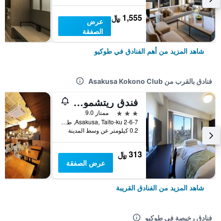
1,555 ﷼
عرض
الصفقة
شاهد المزيد من أهم الفنادق في طوكيو
فنادق بالقرب من Asakusa Kokono Club
فندق ريتشموند بريمير أساكوسا انترناشونال
3 نجوم
ممتاز 9.0
2-6-7 Asakusa, Taito-ku, طوكيو, اليابان
0.2 كيلومتر عن وسط المدينة
313 ﷼
عرض الصفقة
شاهد المزيد من الفنادق القريبة
فنادق رخيصة في طوكيو