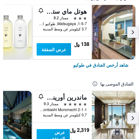
هوتل ماي ستايز أوينو إناريتشو
3 نجوم
ممتاز 8.2
1-5-7, Matsugaya, طوكيو, اليابان
3.7 كيلومتر عن وسط المدينة
138 ﷼
عرض الصفقة
شاهد أرخص الفنادق في طوكيو
الفنادق الموصى بها
ماندرين أورينتال، طوكيو
5 نجوم
ممتاز 9.3
2-1-1 Nihonbashi Muromachi, طوكيو, اليابان
0.7 كيلومتر عن وسط المدينة
2,319 ﷼
عرض
الصفقة