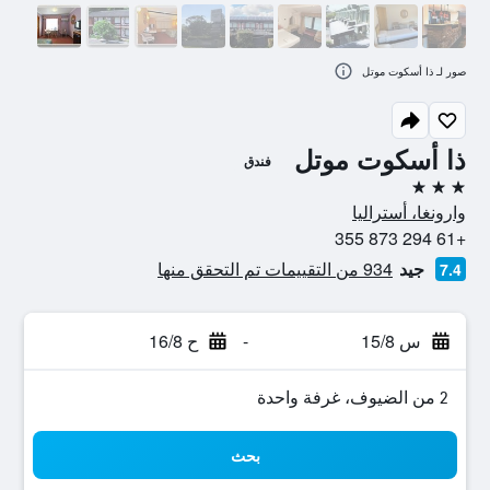
صور لـ ذا أسكوت موتل
ذا أسكوت موتل
فندق
3 نجوم
وارونغا، أستراليا
+61 294 873 355
جيد
934 من التقييمات تم التحقق منها
7.4
س 15/8
-
ح 16/8
2 من الضيوف، غرفة واحدة
بحث