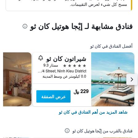
مسح كل شيء لعرض التقييمات.
فنادق مشابهة لـ إيْجا هوتيل كان ثو
أفضل الفنادق في كان ثو
شيراتون كان ثو
5 نجوم
ممتاز 9.3
No. 209, 30/4 Street, Ninh Kieu District, كان ثو, فيتنام
0.0 كيلومتر عن وسط المدينة
229 ﷼
عرض الصفقة
شاهد المزيد من أهم الفنادق في كان ثو
فنادق بالقرب من إيْجا هوتيل كان ثو