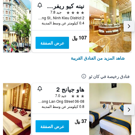
نينه كيو ريفرسايد هوتل
4 نجوم
جيد 7.8
2 Hai Ba Trung St., Ninh Kieu District, كان ثو, فيتنام
0.4 كيلومتر عن وسط المدينة
107 ﷼
عرض الصفقة
شاهد المزيد من الفنادق القريبة
فنادق رخيصة في كان ثو
هاو جيانج 2
3 نجوم
جيد 7.0
06-08 Hai Thuong Lan Ong Street, كان ثو, فيتنام
0.8 كيلومتر عن وسط المدينة
37 ﷼
عرض الصفقة