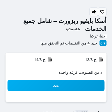
أسكا بايفيو ريزورت – شامل جميع
الخدمات
شقة سكنية
تقييم فئة 0
الانيا، تركيا
جيد
4 من التقييمات تم التحقق منها
6.7
خ 13/8
-
ج 14/8
2 من الضيوف، غرفة واحدة
بحث