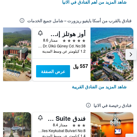
شاهد المزيد من أهم الفنادق في الانيا
فنادق بالقرب من أسكا بايفيو ريزورت – شامل جميع الخدمات
أوز هوتلز إنسيكوم بيتش ريزورت
5 نجوم
ممتاز 8.6
Incekum Mah., Dr. Ülkü Güney Cd. No:38, الانيا, تركيا
1.2 كيلومتر عن وسط المدينة
557 ﷼
عرض الصفقة
شاهد المزيد من الفنادق القريبة
فنادق رخيصة في الانيا
فندق Ark Apart and Suite
3 نجوم
ممتاز 8.4
Kadpaa Mahalles Keykubat Bulvari No:8, الانيا, تركيا
1.4 كيلومتر عن وسط المدينة