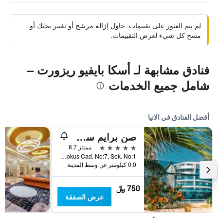
لم يتم العثور على تقييمات. حاول إزالة مرشح أو تغيير بحثك أو
مسح كل شيء لعرض التقييمات.
فنادق مشابهة لـ أسكا بايفيو ريزورت –
شامل جميع الخدمات
أفضل الفنادق في الانيا
صن برايم سي-لونج - للبالغين فقط
5 نجوم
ممتاز 8.7
Ahmet Tokus Cad. No:7, Sok. No:1, الانيا, تركيا
0.0 كيلومتر عن وسط المدينة
750 ﷼
عرض الصفقة