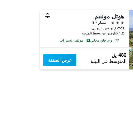
هوتل مونبيم
3 نجوم
ممتاز 8.7
Potos, بوتوس, اليونان
1.2 كيلومتر عن وسط المدينة
واي فاي مجاني
موقف السيارات
482 ﷼
عرض الصفقة
المتوسط في الليلة