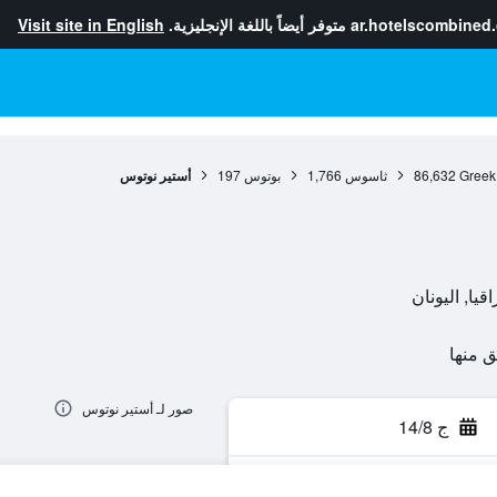
ar.hotelscombined
متوفر أيضاً باللغة الإنجليزية.
Visit site in English
Greek
86,632
ثاسوس
1,766
بوتوس
197
أستير نوتوس
صور لـ أستير نوتوس
ج 14/8