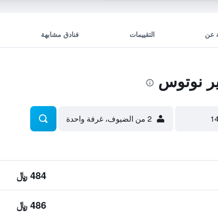
 عن
التقييمات
فنادق مشابهة
ر نوتوس
2 من الضيوف، غرفة واحدة
484 ﷼
486 ﷼