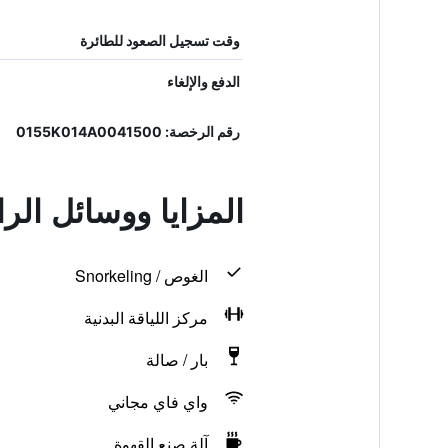
وقت تسجيل الصعود للطائرة
الدفع والإلغاء
رقم الرخصة: 0155K014A0041500
المزايا ووسائل ال
الغوص / Snorkeling
مركز اللياقة البدنية
بار / صالة
واي فاي مجاني
آلة صنع القهوة