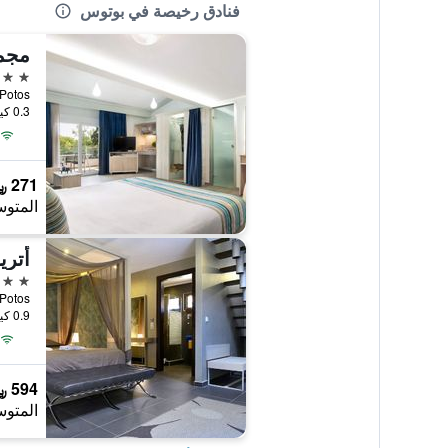
فنادق رخيصة في بوتوس
مجم
2 نجمتين
Potos, بوتوس, اليونا
0.3 كيلومتر عن وسط المدينة
271 ﷼
المتوس
أتر
4 نجوم
Potos, بوتوس, اليونا
0.9 كيلومتر عن وسط المدينة
594 ﷼
المتوس