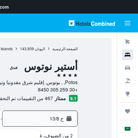
.com
رحلات طيران
الصفحة الرئيسية
اليونان
143,939
 Islands
فنادق
أستير نوتوس
سيارات
فندق
4 نجوم
حزم العروض
Potos, , بوتوس, إقليم شرق مقدونيا وتراقيا, اليونان
+30 259 305 8450
استكشاف
ممتاز
467 من التقييمات تم التحقق منها
9.1
رحلات
خ 13/8
-
العَرَبِيَّة
2 من الضيوف، غرفة واحدة