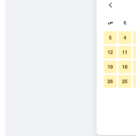
ج
س
5
4
12
11
19
18
26
25