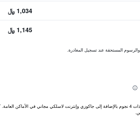
1,034 ﷼
1,145 ﷼
والرسوم المستحقة عند تسجيل المغادرة.
تقع Astir Notos في ثاسوس و تقدم إقامة ذات 4 نجوم بالإضافة إلى جاكوزي وإنترنت لاسلكي مجاني ف
س.