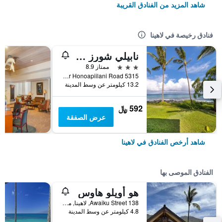
شاهد المزيد من الفنادق القريبة
فنادق رخيصة في لاهينا
نابيلي شورز ماوي من آوتريجر
3 نجوم
ممتاز 8.9
5315 Lower Honoapiilani Road, لاهينا, ماوي, HI, الولايات المتحدة الأميريكية
13.2 كيلومتر عن وسط المدينة
592 ﷼
عرض الصفقة
شاهد أرخص الفنادق في لاهينا
الفنادق الموصى بها
هو أويلو هاوس
138 Awaiku Street, لاهينا, ماوي, HI, الولايات المتحدة الأميريكية
4.8 كيلومتر عن وسط المدينة