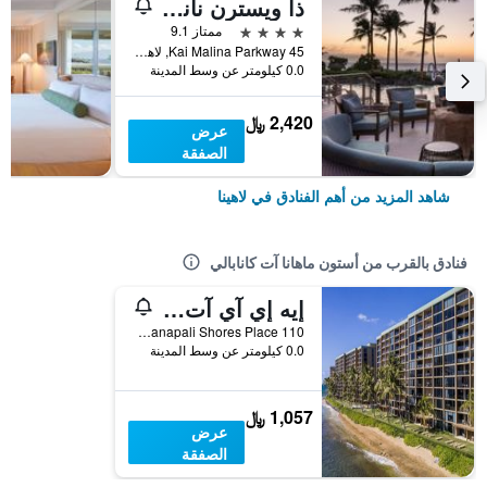
ذا ويسترن ناني أوشن فيلاز، كانابالي
4 نجوم
ممتاز 9.1
45 Kai Malina Parkway, لاهينا, ماوي, HI, الولايات المتحدة الأميريكية
0.0 كيلومتر عن وسط المدينة
2,420 ﷼
عرض
الصفقة
شاهد المزيد من أهم الفنادق في لاهينا
فنادق بالقرب من أستون ماهانا آت كانابالي
إيه إي آي آت ذا ماهانا كانابالي ريزورت
110 Kaanapali Shores Place, لاهينا, ماوي, HI, الولايات المتحدة الأميريكية
0.0 كيلومتر عن وسط المدينة
1,057 ﷼
عرض
الصفقة