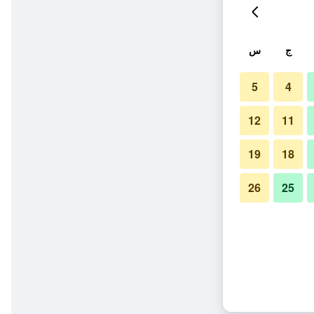
ج
س
5
4
12
11
19
18
26
25