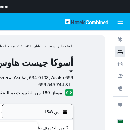
.com
رحلات طيران
الصفحة الرئيسية
اليابان
95,490
محافظة نار
فنادق
أسوكا جيست هاوس
سيارات
نجمة واحدة
حزم العروض
659 Asuka, 634-0103, Asuka, محافظة نارا, اليابان
+81 744 545 659
استكشاف
ممتاز
189 من التقييمات تم التحقق منها
9.2
رحلات
س 15/8
-
العَرَبِيَّة
2 من الضيوف، غرفة واحدة