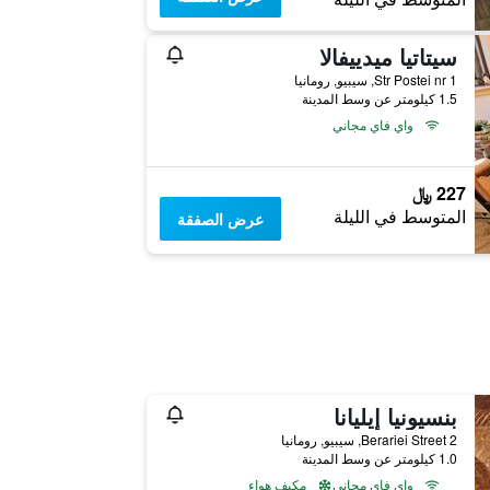
سيتاتيا ميدييفالا
Str Postei nr 1, سيبيو, رومانيا
1.5 كيلومتر عن وسط المدينة
واي فاي مجاني
227 ﷼
المتوسط في الليلة
عرض الصفقة
بنسيونيا إيليانا
Berariei Street 2, سيبيو, رومانيا
1.0 كيلومتر عن وسط المدينة
واي فاي مجاني
مكيف هواء