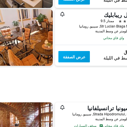
ط في الليلة
 ريبابليك
ممتاز 9.5
Str Lucian Bl, سيبيو, رومانيا
واي فاي مجاني
عرض الصفقة
ط في الليلة
يونيا ترانسيلفانيا
Strada Hipodromulu, سيبيو, رومانيا
واي فاي مجاني
موقف السيارات