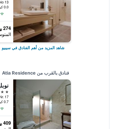
aga No 13
0.0 كيلومتر عن وسط المدينة
274 ﷼
المتوس
شاهد المزيد من أهم الفنادق في سيبيو
فنادق بالقرب من Atia Residence
نوبل
5 نجوم
lor, Nr. 17
0.7 كيلومتر عن وسط المدينة
409 ﷼