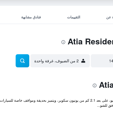
 عن
التقييمات
فنادق مشابهة
2 من الضيوف، غرفة واحدة
يقع مكان إقامة "Atia Residence" في سيبيو، على بعد 2.1 كم من يونيون سكوير، ويتميز بحد
فق للشو...