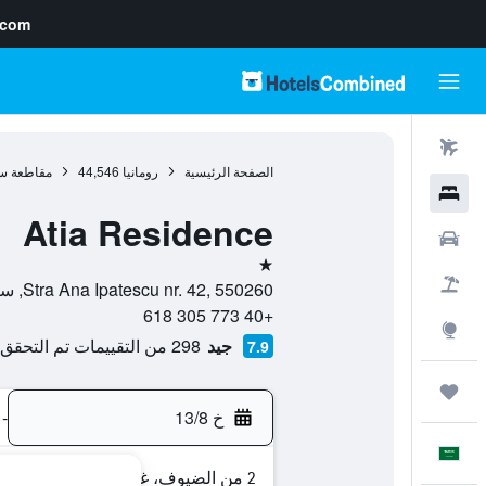
.com
رحلات طيران
الصفحة الرئيسية
رومانيا
44,546
مقاطعة سي
فنادق
Atia Residence
سيارات
نجمة واحدة
حزم العروض
Stra Ana Ipatescu nr. 42, 550260, سيبيو, مقاطعة سيبيو, رومانيا
+40 773 305 618
استكشاف
جيد
298 من التقييمات تم التحقق منها
7.9
رحلات
خ 13/8
-
العَرَبِيَّة
2 من الضيوف، غرفة واحدة