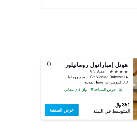
هوتل إمباراتول رومانيلور
4 نجوم
ممتاز 8.5
Str Nicolae Balcescu 4, سيبيو, رومانيا
0.0 كيلومتر عن وسط المدينة
حوض السباحة
واي فاي مجاني
351 ﷼
عرض الصفقة
المتوسط في الليلة