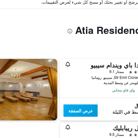
ة مرشح أو تغيير بحثك أو مسح كل شيء لعرض التقييمات.
ا باي ويندام سيبيو
ممتاز 9.1
Str Emil C, سيبيو, رومانيا
واي فاي مجاني
عرض الصفقة
ط في الليلة
 ريبابليك
ممتاز 9.5