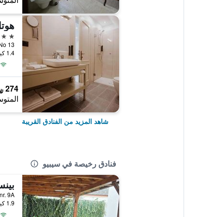
المتوس
هوتل
4 نجوم
aga No 13
1.4 كيلومتر عن وسط المدينة
274 ﷼
المتوس
شاهد المزيد من الفنادق القريبة
فنادق رخيصة في سيبيو
بينس
i, nr. 9A
1.9 كيلومتر عن وسط المدينة