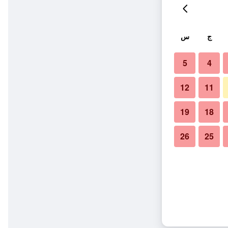
ج
س
5
4
12
11
19
18
26
25