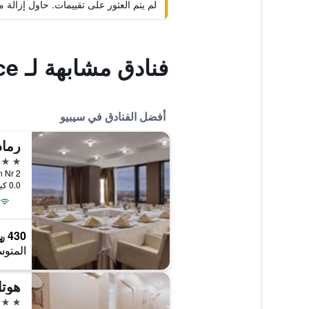
لم يتم العثور على تقييمات. حاول إزال
فنادق مشابهة لـ Atia Residence
أفضل الفنادق في سيبيو
رماد
4 نجوم
ioran Nr 2
0.0 كيلومتر عن وسط المدينة
430 ﷼
المتوس
هوتل
4 نجوم