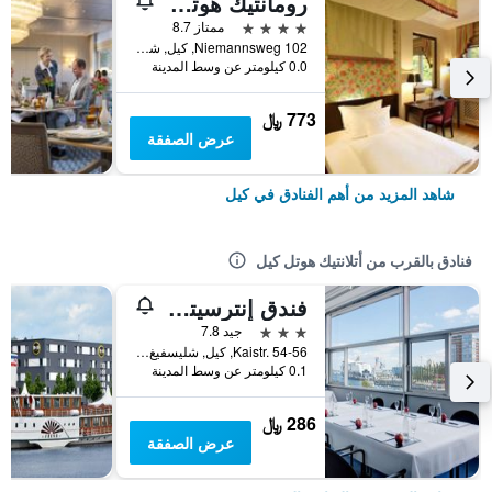
رومانتيك هوتل كيلر كوفمان
4 نجوم
ممتاز 8.7
Niemannsweg 102, كيل, شليسفيغ-هولشتاين, ألمانيا
0.0 كيلومتر عن وسط المدينة
773 ﷼
عرض الصفقة
شاهد المزيد من أهم الفنادق في كيل
فنادق بالقرب من أتلانتيك هوتل كيل
فندق إنترسيتي كيل
3 نجوم
جيد 7.8
Kaistr. 54-56, كيل, شليسفيغ-هولشتاين, ألمانيا
0.1 كيلومتر عن وسط المدينة
286 ﷼
عرض الصفقة