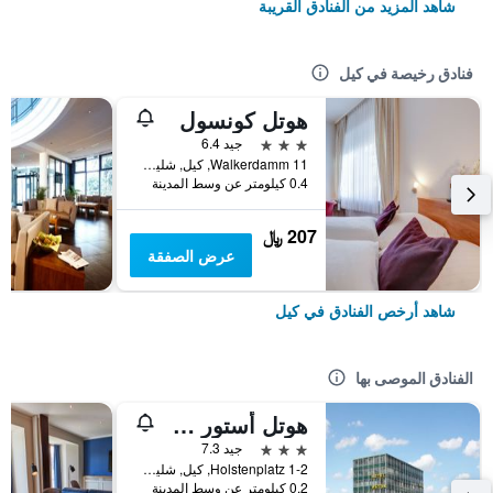
شاهد المزيد من الفنادق القريبة
فنادق رخيصة في كيل
هوتل كونسول
3 نجوم
جيد 6.4
Walkerdamm 11, كيل, شليسفيغ-هولشتاين, ألمانيا
0.4 كيلومتر عن وسط المدينة
207 ﷼
عرض الصفقة
شاهد أرخص الفنادق في كيل
الفنادق الموصى بها
هوتل أستور كيل باي كامبينيل
3 نجوم
جيد 7.3
Holstenplatz 1-2, كيل, شليسفيغ-هولشتاين, ألمانيا
0.2 كيلومتر عن وسط المدينة